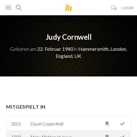
LOGIN
Judy Cornwell
Geboren am
22. Februar 1940
in
Hammersmith, London,
England, UK
MITGESPIELT IN
2001
David Copperfield
1999
Mary, Mother of Jesus