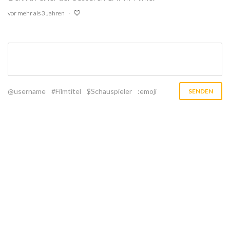
vor mehr als 3 Jahren
@username
#Filmtitel
$Schauspieler
:emoji