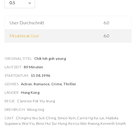
0.5
User Durchschnitt
6.0
Moviebreak User
6.0
ORIGINAL TITEL
Chik loh goh yeung
LAUFZEIT
89 Minuten
STARTDATUM
15.08.1996
GENRES
Action, Romance, Crime, Thriller
LÄNDER
Hong Kong
REGIE
Clarence Fok Yiu-leung
DREHBUCH
Wong Jing
CAST
Chingmy Yau Suk-Ching
,
Simon Yam
,
Carrie Ng Ka-Lai
,
Madoka
Sugawara
,
Wai Yiu
,
Benz Hui Siu-Hung
,
Ken Lo Wai-Kwong
,
Kenneth Smyth