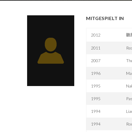
MITGESPIELT IN
聽
2012
2011
Red
2007
Th
1996
Ma
1995
Nak
1995
Pa
1994
Lia
1994
Roc