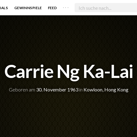
. . .
IALS
GEWINNSPIELE
FEED
Carrie Ng Ka-Lai
Geboren am
30. November 1963
in
Kowloon, Hong Kong