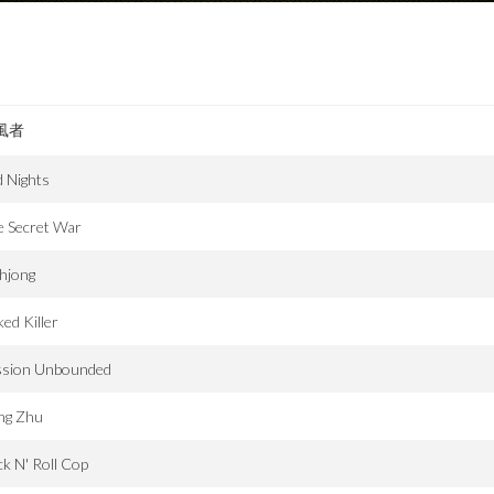
風者
 Nights
e Secret War
hjong
ed Killer
ssion Unbounded
ng Zhu
k N' Roll Cop