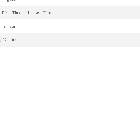
 First Time is the Last Time
ng yi sam
y On Fire