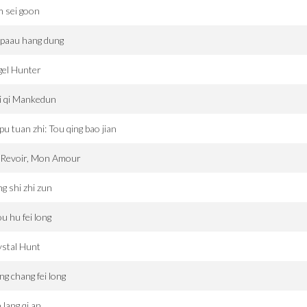
 sei goon
 paau hang dung
gel Hunter
i qi Mankedun
pu tuan zhi: Tou qing bao jian
 Revoir, Mon Amour
ng shi zhi zun
u hu fei long
stal Hunt
g chang fei long
 lang qi an