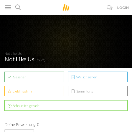
LOGIN
Not Like Us
Not Like Us
(1995)
Gesehen
Will ich sehen
Lieblingsfilm
Sammlung
Schaue ich gerade
Deine Bewertung: 0