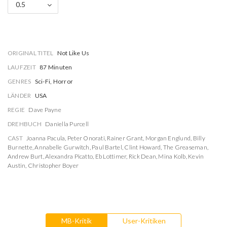
0.5
ORIGINAL TITEL
Not Like Us
LAUFZEIT
87 Minuten
GENRES
Sci-Fi, Horror
LÄNDER
USA
REGIE
Dave Payne
DREHBUCH
Daniella Purcell
CAST
Joanna Pacula
,
Peter Onorati
,
Rainer Grant
,
Morgan Englund
,
Billy
Burnette
,
Annabelle Gurwitch
,
Paul Bartel
,
Clint Howard
,
The Greaseman
,
Andrew Burt
,
Alexandra Picatto
,
Eb Lottimer
,
Rick Dean
,
Mina Kolb
,
Kevin
Austin
,
Christopher Boyer
MB-Kritik
User-Kritiken