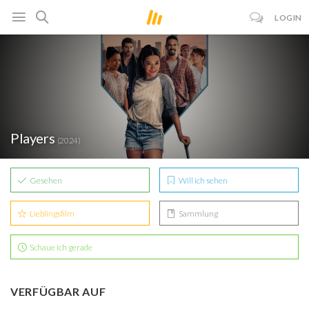
LOGIN
Players
(2024)
Gesehen
Will ich sehen
Lieblingsfilm
Sammlung
Schaue ich gerade
VERFÜGBAR AUF