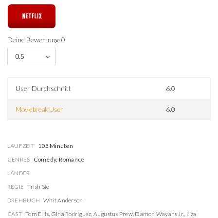
Deine Bewertung: 0
0.5
User Durchschnitt
6.0
Moviebreak User
6.0
LAUFZEIT
105 Minuten
GENRES
Comedy, Romance
LÄNDER
REGIE
Trish Sie
DREHBUCH
Whit Anderson
CAST
Tom Ellis
,
Gina Rodriguez
,
Augustus Prew
,
Damon Wayans Jr.
,
Liza