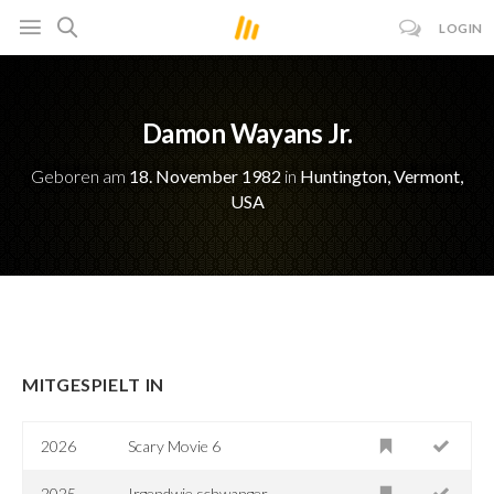
LOGIN
Damon Wayans Jr.
Geboren am
18. November 1982
in
Huntington, Vermont,
USA
MITGESPIELT IN
2026
Scary Movie 6
2025
Irgendwie schwanger