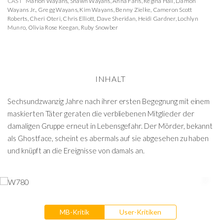
CAST
Marlon Wayans
,
Shawn Wayans
,
Anna Faris
,
Regina Hall
,
Damon
Wayans Jr.
,
Gregg Wayans
,
Kim Wayans
,
Benny Zielke
,
Cameron Scott
Roberts
,
Cheri Oteri
,
Chris Elliott
,
Dave Sheridan
,
Heidi Gardner
,
Lochlyn
Munro
,
Olivia Rose Keegan
,
Ruby Snowber
INHALT
Sechsundzwanzig Jahre nach ihrer ersten Begegnung mit einem
maskierten Täter geraten die verbliebenen Mitglieder der
damaligen Gruppe erneut in Lebensgefahr. Der Mörder, bekannt
als Ghostface, scheint es abermals auf sie abgesehen zu haben
und knüpft an die Ereignisse von damals an.
MB-Kritik
User-Kritiken