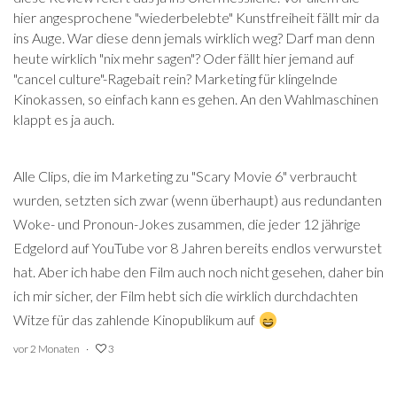
hier angesprochene "wiederbelebte" Kunstfreiheit fällt mir da
ins Auge. War diese denn jemals wirklich weg? Darf man denn
heute wirklich "nix mehr sagen"? Oder fällt hier jemand auf
"cancel culture"-Ragebait rein? Marketing für klingelnde
Kinokassen, so einfach kann es gehen. An den Wahlmaschinen
klappt es ja auch.
Alle Clips, die im Marketing zu "Scary Movie 6" verbraucht
wurden, setzten sich zwar (wenn überhaupt) aus redundanten
Woke- und Pronoun-Jokes zusammen, die jeder 12 jährige
Edgelord auf YouTube vor 8 Jahren bereits endlos verwurstet
hat. Aber ich habe den Film auch noch nicht gesehen, daher bin
ich mir sicher, der Film hebt sich die wirklich durchdachten
Witze für das zahlende Kinopublikum auf
vor 2 Monaten
3