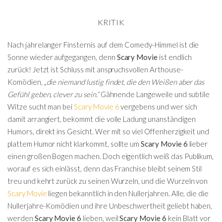
KRITIK
Nach jahrelanger Finsternis auf dem Comedy-Himmel ist die
Sonne wieder aufgegangen, denn
Scary Movie
ist endlich
zurück! Jetzt ist Schluss mit anspruchsvollen Arthouse-
Komödien, „
die niemand lustig findet, die den Weißen aber das
Gefühl geben, clever zu sein.“
Gähnende Langeweile und subtile
Witze sucht man bei
Scary Movie 6
vergebens und wer sich
damit arrangiert, bekommt die volle Ladung unanständigen
Humors, direkt ins Gesicht. Wer mit so viel Offenherzigkeit und
plattem Humor nicht klarkommt, sollte um
Scary Movie 6
lieber
einen großen Bogen machen. Doch eigentlich weiß das Publikum,
worauf es sich einlässt, denn das Franchise bleibt seinem Stil
treu und kehrt zurück zu seinen Wurzeln, und die Wurzeln von
Scary Movie
liegen bekanntlich in den Nullerjahren. Alle, die die
Nullerjahre-Komödien und ihre Unbeschwertheit geliebt haben,
werden
Scary Movie 6
lieben, weil
Scary Movie 6
kein Blatt vor