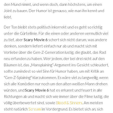
den Mund nimmt, und wenn doch, dann höchstens, um einen
Joint zu bauen. Der Humor ist genauso, wie man ihn kennt und
liebt.
Der Ton bleibt stets politisch inkorrekt und es geht so richtig
unter die Gürtellinie. Für die einen oder anderen vermutlich viel
zu tief, aber
Scary Movie 6
schert sich nicht darum, was andere
denken, sondern liefert einfach nur ab und macht sich mit
Vorliebe über die Gen-Z-Generation lustig, die glaubt, das Rad
neu erfunden zu haben. Wer jedem, der bei drei nicht auf den
Bäumen ist, das „Mansplaining“-Argument ins Gesicht schleudert,
sollte zumindest so viel Sinn für Humor haben, um mit Kritik an
"Gen-Z-Splaining" klarzukommen. Es wäre viel zu langweilig, wenn
sich alle Komödien nur noch um den alten weißen Mann drehen
würden, und
Scary Movie 6
hat es erkannt und feuert in alle
Richtungen ab und macht sich wie immer über die Filme lustig, die
völlig überbewertet sind, sowie
Blood & Sinners
. Am meisten
steht natürlich
Scream
im Vordergrund. Es bietet sich an, sich