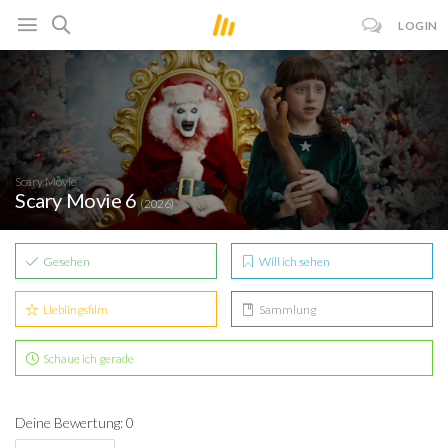
LOGIN
Scary Movie
Scary Movie 6
(2026)
Gesehen
Will ich sehen
Lieblingsfilm
Sammlung
Schaue ich gerade
Deine Bewertung: 0