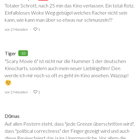
Totaler Schrott, nach 25 min das Kino verlassen. Ein total Rotz.
Einfallsloses Woke Weg-gebügel welches flacher nicht sein
kann, wie kann man über so etwas nur schmunzeln??
vor 2 Monaten
1
Tiger
10
"Scary Movie 6" ist nicht nur die Nummer 1 der deutschen
Kinocharts, sondern auch mein neuer Lieblingsfilm! Den
werde ich mir noch so oft es geht im Kino ansehen. Wazzup!
vor 2 Monaten
1
D0mas
Auf allen Postern steht, dass "jede Grenze überschritten wird",
dass "political correctness" der Finger gezeigt wird und auch
diese Review feiert das ja ins Unermessliche. Vor allem die