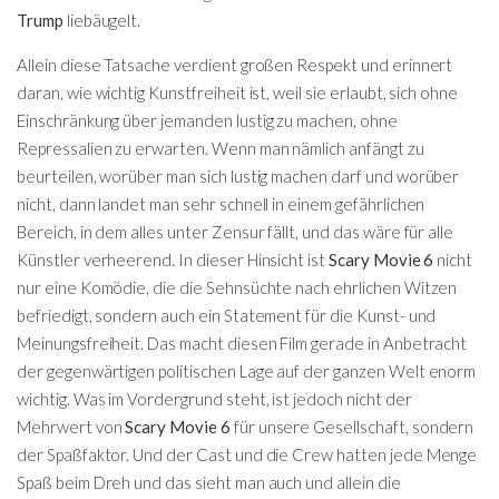
Trump
liebäugelt.
Allein diese Tatsache verdient großen Respekt und erinnert
daran, wie wichtig Kunstfreiheit ist, weil sie erlaubt, sich ohne
Einschränkung über jemanden lustig zu machen, ohne
Repressalien zu erwarten. Wenn man nämlich anfängt zu
beurteilen, worüber man sich lustig machen darf und worüber
nicht, dann landet man sehr schnell in einem gefährlichen
Bereich, in dem alles unter Zensur fällt, und das wäre für alle
Künstler verheerend. In dieser Hinsicht ist
Scary Movie 6
nicht
nur eine Komödie, die die Sehnsüchte nach ehrlichen Witzen
befriedigt, sondern auch ein Statement für die Kunst- und
Meinungsfreiheit. Das macht diesen Film gerade in Anbetracht
der gegenwärtigen politischen Lage auf der ganzen Welt enorm
wichtig. Was im Vordergrund steht, ist jedoch nicht der
Mehrwert von
Scary Movie 6
für unsere Gesellschaft, sondern
der Spaßfaktor. Und der Cast und die Crew hatten jede Menge
Spaß beim Dreh und das sieht man auch und allein die