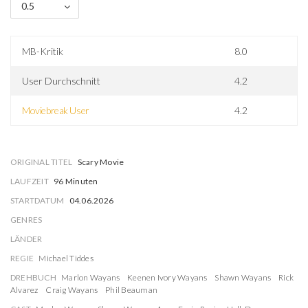
0.5
MB-Kritik
8.0
User Durchschnitt
4.2
Moviebreak User
4.2
ORIGINAL TITEL
Scary Movie
LAUFZEIT
96 Minuten
STARTDATUM
04.06.2026
GENRES
LÄNDER
REGIE
Michael Tiddes
DREHBUCH
Marlon Wayans
Keenen Ivory Wayans
Shawn Wayans
Rick
Alvarez
Craig Wayans
Phil Beauman