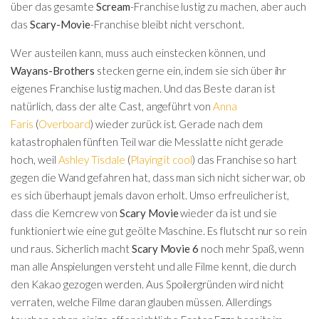
über das gesamte
Scream
-Franchise lustig zu machen, aber auch
das
Scary-Movie
-Franchise bleibt nicht verschont.
Wer austeilen kann, muss auch einstecken können, und
Wayans-Brothers
stecken gerne ein, indem sie sich über ihr
eigenes Franchise lustig machen. Und das Beste daran ist
natürlich, dass der alte Cast, angeführt von
Anna
Faris
(
Overboard
) wieder zurück ist. Gerade nach dem
katastrophalen fünften Teil war die Messlatte nicht gerade
hoch, weil
Ashley Tisdale
(
Playing it cool
) das Franchise so hart
gegen die Wand gefahren hat, dass man sich nicht sicher war, ob
es sich überhaupt jemals davon erholt. Umso erfreulicher ist,
dass die Kerncrew von
Scary Movie
wieder da ist und sie
funktioniert wie eine gut geölte Maschine. Es flutscht nur so rein
und raus. Sicherlich macht
Scary Movie 6
noch mehr Spaß, wenn
man alle Anspielungen versteht und alle Filme kennt, die durch
den Kakao gezogen werden. Aus Spoilergründen wird nicht
verraten, welche Filme daran glauben müssen. Allerdings