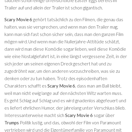
tauchen schon einige offensichtliche Easter Eggs bereits im
Trailer auf und allein der Trailer ist schon gigantisch.
Scary Movie 6
gehört tatsächlich zu den Filmen, die genau das
halten, was sie versprechen, und wenn man den Trailer mag,
kann man sich fast schon sicher sein, dass man den ganzen Film
mögen wird. Und wenn man die Nullerjahre-Attitüde schätzt,
dann wird man diese Komödie sogar lieben, weil diese Komödie
wie eine Nostalgiefahrt ist, in eine längst vergessene Zeit, in der
sich jeder um seinen eigenen Dreck geschert hat und zu
zugedröhnt war, um den anderen vorzuschreiben, was sie zu
denken oder zu tun haben. Trotz des episodenhaften
Charakters schafft es
Scary Movie 6
, dass man am Ball bleibt,
weil man nicht ewig lange auf den nächsten Witz warten muss.
Es geht Schlag auf Schlag und es wird gnadenlos abgefeuert und
es liefert ehrlichen Humor, der jahrelang unter Verschluss blieb.
Interessanterweise macht sich
Scary Movie 6
sogar über
Trumps
Politik lustig, und das, obwohl der Film von Paramount
vertrieben wird und die Eigentümerfamilie von Paramount mit