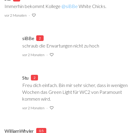
Immerhin bekommt Kollege
@siBBe
‍ White Chicks.
vor 2 Monaten
siBBe
2
schraub die Erwartungen nicht zu hoch
vor 2 Monaten
Stu
2
Freu dich einfach. Bin mir sehr sicher, dass in wenigen
Wochen das Green Light für WC2 von Paramount
kommen wird.
vor 2 Monaten
WilliamWhyler
0.5