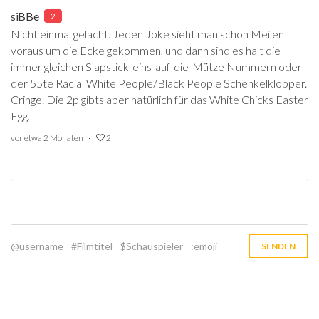
siBBe
2
Nicht einmal gelacht. Jeden Joke sieht man schon Meilen
voraus um die Ecke gekommen, und dann sind es halt die
immer gleichen Slapstick-eins-auf-die-Mütze Nummern oder
der 55te Racial White People/Black People Schenkelklopper.
Cringe. Die 2p gibts aber natürlich für das White Chicks Easter
Egg.
vor etwa 2 Monaten
2
@username
#Filmtitel
$Schauspieler
:emoji