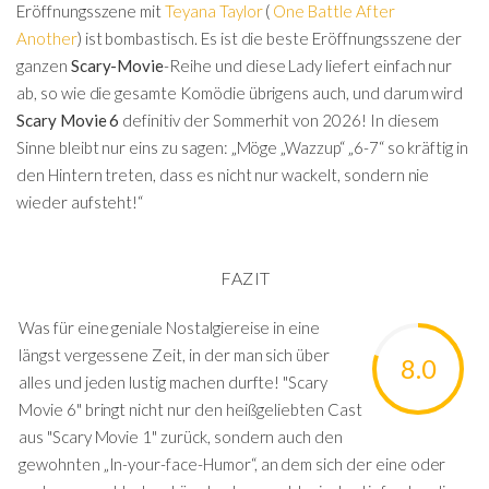
Eröffnungsszene mit
Teyana Taylor
(
One Battle After
Another
) ist bombastisch. Es ist die beste Eröffnungsszene der
ganzen
Scary-Movie
-Reihe und diese Lady liefert einfach nur
ab, so wie die gesamte Komödie übrigens auch, und darum wird
Scary Movie 6
definitiv der Sommerhit von 2026! In diesem
Sinne bleibt nur eins zu sagen: „Möge „Wazzup“ „6-7“ so kräftig in
den Hintern treten, dass es nicht nur wackelt, sondern nie
wieder aufsteht!“
FAZIT
Was für eine geniale Nostalgiereise in eine
längst vergessene Zeit, in der man sich über
8.0
alles und jeden lustig machen durfte! "Scary
Movie 6" bringt nicht nur den heißgeliebten Cast
aus "Scary Movie 1" zurück, sondern auch den
gewohnten „In-your-face-Humor“, an dem sich der eine oder