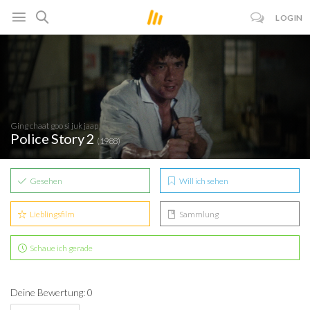
LOGIN
Ging chaat goo si juk jaap
Police Story 2
(1988)
Gesehen
Will ich sehen
Lieblingsfilm
Sammlung
Schaue ich gerade
Deine Bewertung: 0