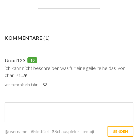
KOMMENTARE
(
1
)
Uncut123
10
ich kann nicht beschreiben was für eine geile reihe das von
chan ist....♥
vor mehr als ein Jahr
@username
#Filmtitel
$Schauspieler
:emoji