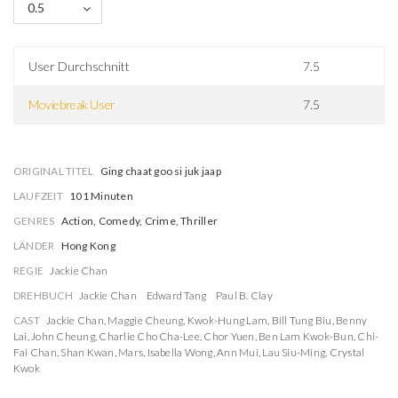
0.5
User Durchschnitt
7.5
Moviebreak User
7.5
ORIGINAL TITEL
Ging chaat goo si juk jaap
LAUFZEIT
101 Minuten
GENRES
Action, Comedy, Crime, Thriller
LÄNDER
Hong Kong
REGIE
Jackie Chan
DREHBUCH
Jackie Chan
Edward Tang
Paul B. Clay
CAST
Jackie Chan
,
Maggie Cheung
,
Kwok-Hung Lam
,
Bill Tung Biu
,
Benny
Lai
,
John Cheung
,
Charlie Cho Cha-Lee
,
Chor Yuen
,
Ben Lam Kwok-Bun
,
Chi-
Fai Chan
,
Shan Kwan
,
Mars
,
Isabella Wong
,
Ann Mui
,
Lau Siu-Ming
,
Crystal
Kwok