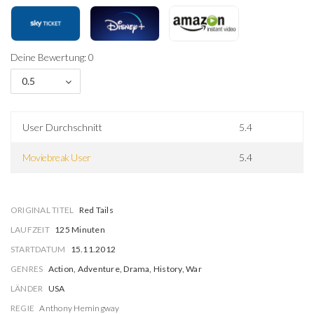
Deine Bewertung: 0
0.5
User Durchschnitt
5.4
Moviebreak User
5.4
ORIGINAL TITEL
Red Tails
LAUFZEIT
125 Minuten
STARTDATUM
15.11.2012
GENRES
Action, Adventure, Drama, History, War
LÄNDER
USA
REGIE
Anthony Hemingway