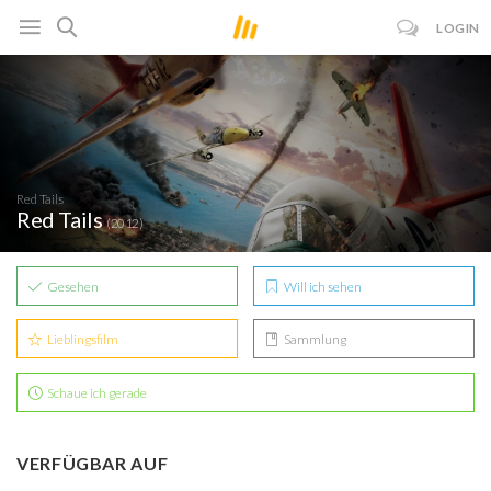
LOGIN
Red Tails
Red Tails
(2012)
Gesehen
Will ich sehen
Lieblingsfilm
Sammlung
Schaue ich gerade
VERFÜGBAR AUF