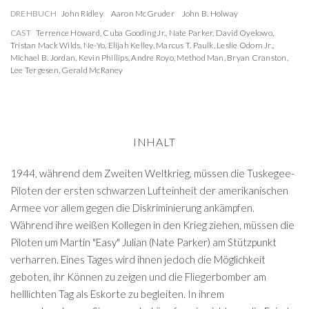
DREHBUCH
John Ridley
Aaron McGruder
John B. Holway
CAST
Terrence Howard
,
Cuba Gooding Jr.
,
Nate Parker
,
David Oyelowo
,
Tristan Mack Wilds
,
Ne-Yo
,
Elijah Kelley
,
Marcus T. Paulk
,
Leslie Odom Jr.
,
Michael B. Jordan
,
Kevin Phillips
,
Andre Royo
,
Method Man
,
Bryan Cranston
,
Lee Tergesen
,
Gerald McRaney
INHALT
1944, während dem Zweiten Weltkrieg, müssen die Tuskegee-
Piloten der ersten schwarzen Lufteinheit der amerikanischen
Armee vor allem gegen die Diskriminierung ankämpfen.
Während ihre weißen Kollegen in den Krieg ziehen, müssen die
Piloten um Martin "Easy" Julian (Nate Parker) am Stützpunkt
verharren. Eines Tages wird ihnen jedoch die Möglichkeit
geboten, ihr Können zu zeigen und die Fliegerbomber am
helllichten Tag als Eskorte zu begleiten. In ihrem