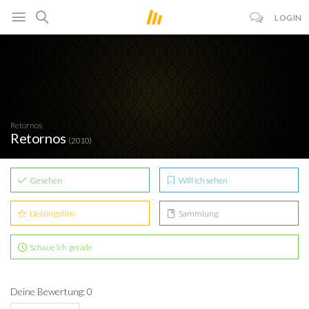
LOGIN
Retornos
Retornos
(2010)
Gesehen
Will ich sehen
Lieblingsfilm
Sammlung
Schaue ich gerade
Deine Bewertung: 0