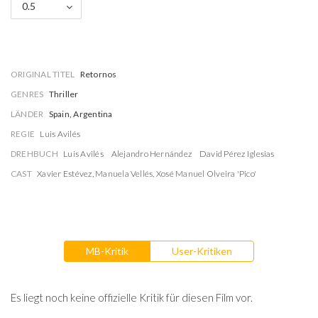
0.5
ORIGINAL TITEL
Retornos
GENRES
Thriller
LÄNDER
Spain, Argentina
REGIE
Luis Avilés
DREHBUCH
Luis Avilés
Alejandro Hernández
David Pérez Iglesias
CAST
Xavier Estévez
,
Manuela Vellés
,
Xosé Manuel Olveira 'Pico'
MB-Kritik
User-Kritiken
Es liegt noch keine offizielle Kritik für diesen Film vor.