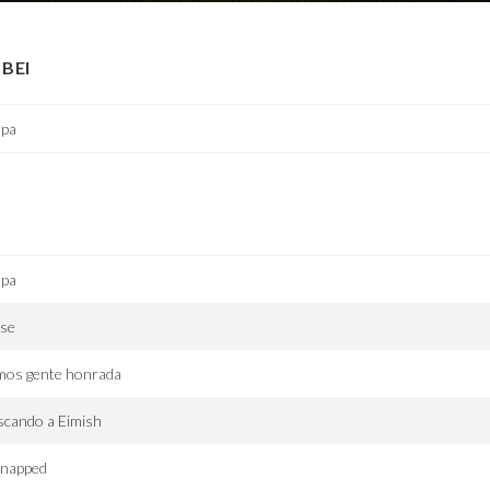
BEI
lpa
lpa
se
mos gente honrada
scando a Eimish
dnapped