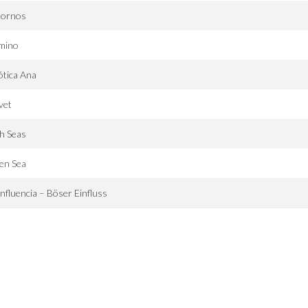
tornos
mino
ótica Ana
vet
h Seas
en Sea
influencia – Böser Einfluss