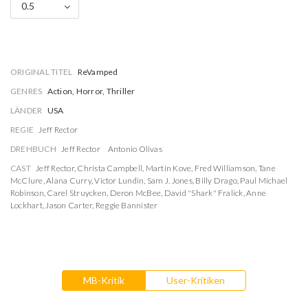
0.5
ORIGINAL TITEL
ReVamped
GENRES
Action, Horror, Thriller
LÄNDER
USA
REGIE
Jeff Rector
DREHBUCH
Jeff Rector
Antonio Olivas
CAST
Jeff Rector
,
Christa Campbell
,
Martin Kove
,
Fred Williamson
,
Tane
McClure
,
Alana Curry
,
Victor Lundin
,
Sam J. Jones
,
Billy Drago
,
Paul Michael
Robinson
,
Carel Struycken
,
Deron McBee
,
David "Shark" Fralick
,
Anne
Lockhart
,
Jason Carter
,
Reggie Bannister
MB-Kritik
User-Kritiken