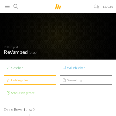
LOGIN
ReVamped
ReVamped
(2007)
Gesehen
Will ich sehen
Lieblingsfilm
Sammlung
Schaue ich gerade
Deine Bewertung: 0