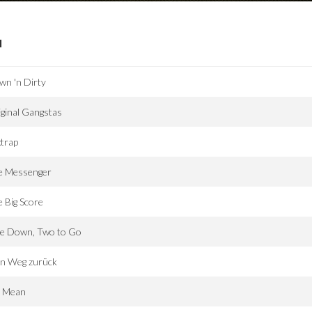
I
n 'n Dirty
ginal Gangstas
trap
e Messenger
 Big Score
e Down, Two to Go
in Weg zurück
. Mean