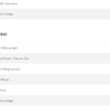
ath Journey
iós Amigo
BEI
e Messenger
e Down, Two to Go
in Weg zurück
. Mean
shua
iós Amigo