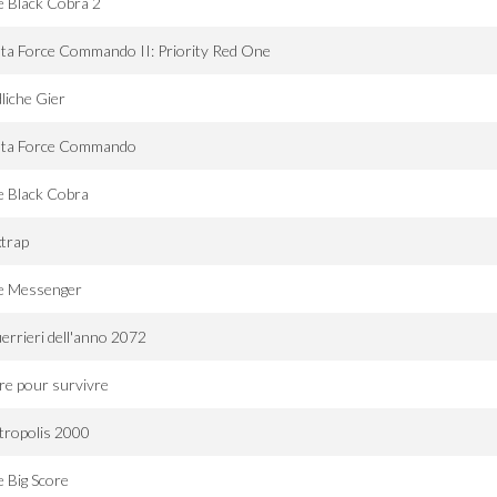
 Black Cobra 2
ta Force Commando II: Priority Red One
liche Gier
lta Force Commando
e Black Cobra
trap
e Messenger
uerrieri dell'anno 2072
re pour survivre
tropolis 2000
 Big Score