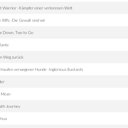
t Warrior -Kämpfer einer verlorenen Welt
 Riffs -Die Gewalt sind wir
e Down, Two to Go
ilante
in Weg zurück
 Haufen verwegener Hunde -Inglorious Bastards
der
. Mean
ath Journey
shua