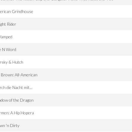
erican Grindhouse
ght Rider
Vamped
e N Word
rsky & Hutch
 Brown: All-American
ch die Nacht mit...
adow of the Dragon
rmen: A Hip Hopera
n 'n Dirty