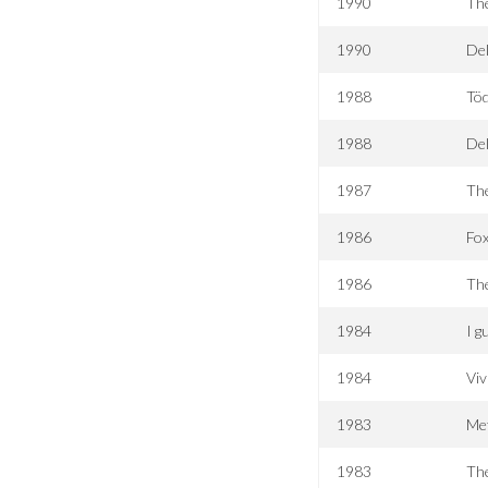
1990
The
1990
Del
1988
Töd
1988
De
1987
Th
1986
Fox
1986
Th
1984
I g
1984
Viv
1983
Me
1983
The