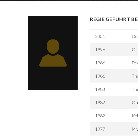
REGIE GEFÜHRT BE
2001
Dow
1996
Ori
1986
Fox
1986
Th
1983
The
1982
On
1982
Ke
1977
Mr