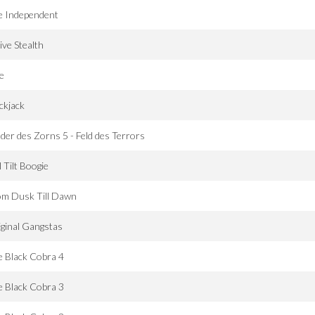
e Independent
ive Stealth
e
ckjack
der des Zorns 5 - Feld des Terrors
l Tilt Boogie
om Dusk Till Dawn
ginal Gangstas
 Black Cobra 4
 Black Cobra 3