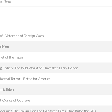
s Nigger
 - Veterans of Foreign Wars
al Men
net of the Tapes
g Cohen: The Wild World of Filmmaker Larry Cohen
lateral Terror - Battle for America
omic Eden
st Ounce of Courage
ocrime! The Italian Cop and Gangster Films That Ruled the '70s