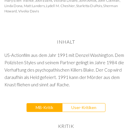
Mary Ellen Trainor
,
Josh Evans
,
Victoria Dillard
,
John Amos
,
John Cothran
,
Linda Dona
,
Matt Landers
,
Lydell M. Cheshier
,
Starletta DuPois
,
Sherman
Howard
,
Viveka Davis
INHALT
US-Actionfilm aus dem Jahr 1991 mit Denzel Washington. Dem
Polizisten Styles und seinem Partner gelingt im Jahre 1984 die
Verhaftung des psychopathischen Killers Blake. Der Cop wird
daraufhin als Held gefeiert. 1991 kann der Mörder aus dem
Knast fliehen und sinnt auf Rache.
MB-Kritik
User-Kritiken
KRITIK