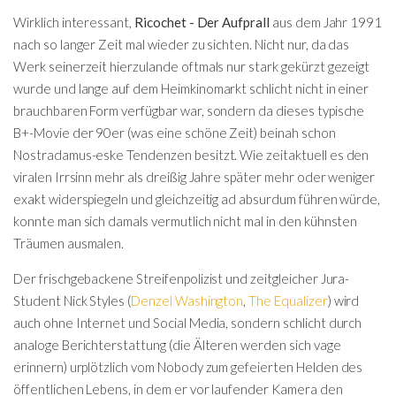
Wirklich interessant,
Ricochet - Der Aufprall
aus dem Jahr 1991
nach so langer Zeit mal wieder zu sichten. Nicht nur, da das
Werk seinerzeit hierzulande oftmals nur stark gekürzt gezeigt
wurde und lange auf dem Heimkinomarkt schlicht nicht in einer
brauchbaren Form verfügbar war, sondern da dieses typische
B+-Movie der 90er (was eine schöne Zeit) beinah schon
Nostradamus-eske Tendenzen besitzt. Wie zeitaktuell es den
viralen Irrsinn mehr als dreißig Jahre später mehr oder weniger
exakt widerspiegeln und gleichzeitig ad absurdum führen würde,
konnte man sich damals vermutlich nicht mal in den kühnsten
Träumen ausmalen.
Der frischgebackene Streifenpolizist und zeitgleicher Jura-
Student Nick Styles (
Denzel Washington
,
The Equalizer
) wird
auch ohne Internet und Social Media, sondern schlicht durch
analoge Berichterstattung (die Älteren werden sich vage
erinnern) urplötzlich vom Nobody zum gefeierten Helden des
öffentlichen Lebens, in dem er vor laufender Kamera den