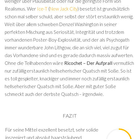
weniger über Plausibilität oder nur die geringste Form von
Realismus. Wer
Ice-T
(
New Jack City
) besetzt ist grundsätzlich
schon mal selber schuld, aber selbst der stört erstaunlich wenig.
Weit über allem schweben Denzel Washington in seiner
perfekten Mischung aus Seriosität, Integrität und trotzdem
vorhandenen Poster-Boy-Explosivität, und der als Psychopath
immer wunderbare John Lithgow, die an sich viel, viel zu gut für
das Vorhandene sind und es gerade dadurch massiv aufwerten.
Ohne die Teilhabenden wäre
Ricochet – Der Aufprall
vermutlich
nur zufällig erstaunlich hellseherischer Quatsch mit Soße. So ist
es toll gespielter, knackiger und immer noch zufällig erstaunlich
hellseherischer Quatsch mit Soße. Aber mit guter Soße
schmeckt auch der derbste Quatsch – irgendwie.
FAZIT
Für seine Mittel exzellent besetzt, sehr solide
inszeniert und absolut haarsträubend