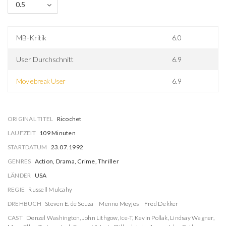
0.5
MB-Kritik
6.0
User Durchschnitt
6.9
Moviebreak User
6.9
ORIGINAL TITEL
Ricochet
LAUFZEIT
109 Minuten
STARTDATUM
23.07.1992
GENRES
Action, Drama, Crime, Thriller
LÄNDER
USA
REGIE
Russell Mulcahy
DREHBUCH
Steven E. de Souza
Menno Meyjes
Fred Dekker
CAST
Denzel Washington
,
John Lithgow
,
Ice-T
,
Kevin Pollak
,
Lindsay Wagner
,