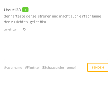
Uncut123
8
der härteste denzel streifen und macht auch einfach laune
den zu sichten...geiler film
vor ein Jahr
@username
#Filmtitel
$Schauspieler
:emoji