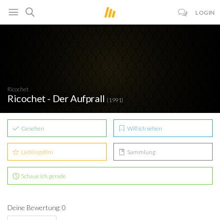
LOGIN
Ricochet
Ricochet - Der Aufprall
(1991)
Gesehen
Will ich sehen
Lieblingsfilm
Sammlung
Schaue ich gerade
Deine Bewertung: 0