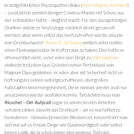
brandgefährlichen Psychopathen Blake (
John Lithgow
,
Konklave
)
– zusätzlich in ziemlich lässiger Cowboy-Manier mit Schuss aus
der entblößten Hüfte – dingfest macht. Für den dazugehörigen
Oneliner würde er heutzutage natürlich direkt gecancelt
werden, aber wenn selbst das noch zutreffen würde, müsste
man Drehbuchautor
Steven E. de Souza
wirklich unterstellen,
einen Fluxkompensator im Kofferraum zu haben. Den hatte er
offensichtlich nicht, sonst wäre sein Skript zu
Stirb Langsam
vielleicht trotzdem (aus Gründen reiner Perfektion) sein
Magnum Opus geblieben, er wäre aber mit Sicherheit nicht so
hoffnungslos seinen selbstgeschaffenen, übergroßen
Fußstapfen hinterhergehechelt, die er niemals wieder auch nur
ansatzweise wieder ausfüllen konnte. Tatsächlich muss man
Ricochet – Der Aufprall
sogar zu seinen besten Arbeiten
seitdem zählen, obwohl das Drehbuch – um es mal höflich zu
formulieren – himmelschreiender Blödsinn ist, konzentriert man
sich mal auf so triviale Dinge wie Glaubwürdigkeit oder selbst
innere Logik, die ja schon immer eine gewisse Toleranz