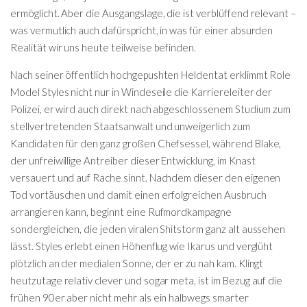
ermöglicht. Aber die Ausgangslage, die ist verblüffend relevant –
was vermutlich auch dafürspricht, in was für einer absurden
Realität wir uns heute teilweise befinden.
Nach seiner öffentlich hochgepushten Heldentat erklimmt Role
Model Styles nicht nur in Windeseile die Karriereleiter der
Polizei, er wird auch direkt nach abgeschlossenem Studium zum
stellvertretenden Staatsanwalt und unweigerlich zum
Kandidaten für den ganz großen Chefsessel, während Blake,
der unfreiwillige Antreiber dieser Entwicklung, im Knast
versauert und auf Rache sinnt. Nachdem dieser den eigenen
Tod vortäuschen und damit einen erfolgreichen Ausbruch
arrangieren kann, beginnt eine Rufmordkampagne
sondergleichen, die jeden viralen Shitstorm ganz alt aussehen
lässt. Styles erlebt einen Höhenflug wie Ikarus und verglüht
plötzlich an der medialen Sonne, der er zu nah kam. Klingt
heutzutage relativ clever und sogar meta, ist im Bezug auf die
frühen 90er aber nicht mehr als ein halbwegs smarter