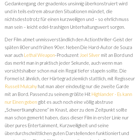
Gedankengang, der gnadenlos unsinnig überkonstruiert wird
und in teils extrem absurden Situationen mündet, die
nichtsdestotrotz für einen kurzweiligen und – so ehrlich muss
man sein – leicht edel-trashigen Unterhaltungswert sorgen.
Der Film atmet unmissverständlich den Actionthriller-Geist der
späten 80er und frühen 90er. Neben Die Hard-Autor de Souza
war auch
Lethal Weapon
-Produzent
Joel Silver
mit an Bord und
das merkt man in praktisch jeder Sekunde, auch wenn man
vorsichtshalber schon mal ein Regal tiefer stapeln sollte. Die
Formel ist ähnlich, der Härtegrad ziemlich stattlich, mit Regisseur
Russell Mulcahy
hat man aber eindeutig nur die zweite Garde
mit an Bord. Passend zu seinem größte Hit
Highlander - Es kann
nur Einen geben
gibt es auch noch eine völlig abstruse
„Schwertkampfszene“ im Knast, aber zu dem Zeitpunkt sollte
man schon gemerkt haben, dass dieser Film in erster Linie nur
über pures Entertainment, Kurzweiligkeit und seine
überdurchschnittlichen guten Darstellenden funktioniert und