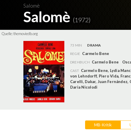
Salomè
Salomè
(1972)
Quelle:
themoviedb.org
73 MIN
DRAMA
Carmelo Bene
REGIE
Carmelo Bene
Osca
DREHBUCH
Carmelo Bene
,
Lydia Manci
CAST
von Lehndorff
,
Piero Vida
,
Franc
Carelli
,
Dakar
,
Juan Fernández
,
Daria Nicolodi
MB-Kritik