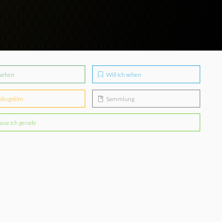
sehen
Will ich sehen
blingsfilm
Sammlung
aue ich gerade