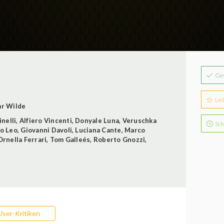
Ge
Lie
r Wilde
nelli
,
Alfiero Vincenti
,
Donyale Luna
,
Veruschka
Sch
o Leo
,
Giovanni Davoli
,
Luciana Cante
,
Marco
Ornella Ferrari
,
Tom Galleés
,
Roberto Gnozzi
,
User-Kritiken