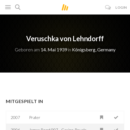
LOGIN
Veruschka von Lehndorff
Geboren am
14. Mai 1939
in
Königsberg, Germany
MITGESPIELT IN
2007
Prater
2006
James Bond 007 - Casino Royale