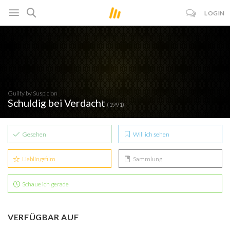
LOGIN
Guilty by Suspicion
Schuldig bei Verdacht
(1991)
Gesehen
Will ich sehen
Lieblingsfilm
Sammlung
Schaue ich gerade
VERFÜGBAR AUF