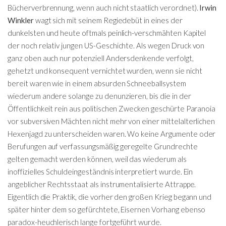
Bücherverbrennung, wenn auch nicht staatlich verordnet).
Irwin
Winkler
wagt sich mit seinem Regiedebüt in eines der
dunkelsten und heute oftmals peinlich-verschmähten Kapitel
der noch relativ jungen US-Geschichte. Als wegen Druck von
ganz oben auch nur potenziell Andersdenkende verfolgt,
gehetzt und konsequent vernichtet wurden, wenn sie nicht
bereit waren wie in einem absurden Schneeballsystem
wiederum andere solange zu denunzieren, bis die in der
Öffentlichkeit rein aus politischen Zwecken geschürte Paranoia
vor subversiven Mächten nicht mehr von einer mittelalterlichen
Hexenjagd zu unterscheiden waren. Wo keine Argumente oder
Berufungen auf verfassungsmäßig geregelte Grundrechte
gelten gemacht werden können, weil das wiederum als
inoffizielles Schuldeingeständnis interpretiert wurde. Ein
angeblicher Rechtsstaat als instrumentalisierte Attrappe.
Eigentlich die Praktik, die vorher den großen Krieg begann und
später hinter dem so gefürchtete, Eisernen Vorhang ebenso
paradox-heuchlerisch lange fortgeführt wurde.