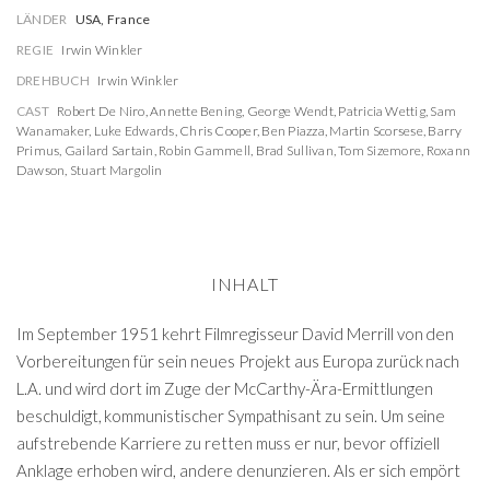
LÄNDER
USA, France
REGIE
Irwin Winkler
DREHBUCH
Irwin Winkler
CAST
Robert De Niro
,
Annette Bening
,
George Wendt
,
Patricia Wettig
,
Sam
Wanamaker
,
Luke Edwards
,
Chris Cooper
,
Ben Piazza
,
Martin Scorsese
,
Barry
Primus
,
Gailard Sartain
,
Robin Gammell
,
Brad Sullivan
,
Tom Sizemore
,
Roxann
Dawson
,
Stuart Margolin
INHALT
Im September 1951 kehrt Filmregisseur David Merrill von den
Vorbereitungen für sein neues Projekt aus Europa zurück nach
L.A. und wird dort im Zuge der McCarthy-Ära-Ermittlungen
beschuldigt, kommunistischer Sympathisant zu sein. Um seine
aufstrebende Karriere zu retten muss er nur, bevor offiziell
Anklage erhoben wird, andere denunzieren. Als er sich empört