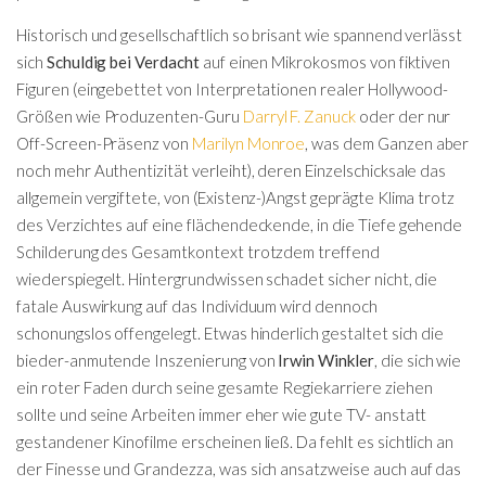
Historisch und gesellschaftlich so brisant wie spannend verlässt
sich
Schuldig bei Verdacht
auf einen Mikrokosmos von fiktiven
Figuren (eingebettet von Interpretationen realer Hollywood-
Größen wie Produzenten-Guru
Darryl F. Zanuck
oder der nur
Off-Screen-Präsenz von
Marilyn Monroe
, was dem Ganzen aber
noch mehr Authentizität verleiht), deren Einzelschicksale das
allgemein vergiftete, von (Existenz-)Angst geprägte Klima trotz
des Verzichtes auf eine flächendeckende, in die Tiefe gehende
Schilderung des Gesamtkontext trotzdem treffend
wiederspiegelt. Hintergrundwissen schadet sicher nicht, die
fatale Auswirkung auf das Individuum wird dennoch
schonungslos offengelegt. Etwas hinderlich gestaltet sich die
bieder-anmutende Inszenierung von
Irwin Winkler
, die sich wie
ein roter Faden durch seine gesamte Regiekarriere ziehen
sollte und seine Arbeiten immer eher wie gute TV- anstatt
gestandener Kinofilme erscheinen ließ. Da fehlt es sichtlich an
der Finesse und Grandezza, was sich ansatzweise auch auf das