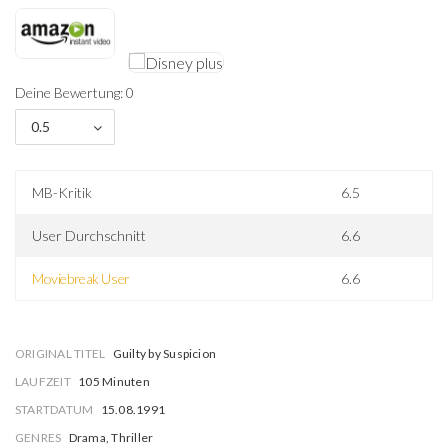
Deine Bewertung: 0
0.5
MB-Kritik
6.5
User Durchschnitt
6.6
Moviebreak User
6.6
ORIGINAL TITEL
Guilty by Suspicion
LAUFZEIT
105 Minuten
STARTDATUM
15.08.1991
GENRES
Drama, Thriller