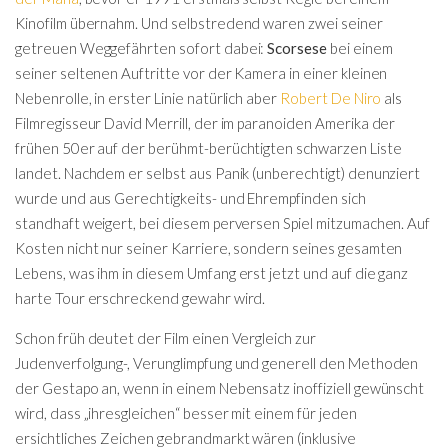
Kinofilm übernahm. Und selbstredend waren zwei seiner
getreuen Weggefährten sofort dabei:
Scorsese
bei einem
seiner seltenen Auftritte vor der Kamera in einer kleinen
Nebenrolle, in erster Linie natürlich aber
Robert De Niro
als
Filmregisseur David Merrill, der im paranoiden Amerika der
frühen 50er auf der berühmt-berüchtigten schwarzen Liste
landet. Nachdem er selbst aus Panik (unberechtigt) denunziert
wurde und aus Gerechtigkeits- und Ehrempfinden sich
standhaft weigert, bei diesem perversen Spiel mitzumachen. Auf
Kosten nicht nur seiner Karriere, sondern seines gesamten
Lebens, was ihm in diesem Umfang erst jetzt und auf die ganz
harte Tour erschreckend gewahr wird.
Schon früh deutet der Film einen Vergleich zur
Judenverfolgung-, Verunglimpfung und generell den Methoden
der Gestapo an, wenn in einem Nebensatz inoffiziell gewünscht
wird, dass „ihresgleichen“ besser mit einem für jeden
ersichtliches Zeichen gebrandmarkt wären (inklusive