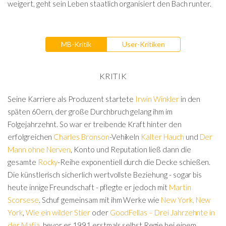
weigert, geht sein Leben staatlich organisiert den Bach runter.
MB-Kritik
User-Kritiken
KRITIK
Seine Karriere als Produzent startete
Irwin Winkler
in den
späten 60ern, der große Durchbruch gelang ihm im
Folgejahrzehnt. So war er treibende Kraft hinter den
erfolgreichen
Charles Bronson
-Vehikeln
Kalter Hauch
und
Der
Mann ohne Nerven
, Konto und Reputation ließ dann die
gesamte
Rocky
-Reihe exponentiell durch die Decke schießen.
Die künstlerisch sicherlich wertvollste Beziehung - sogar bis
heute innige Freundschaft - pflegte er jedoch mit
Martin
Scorsese
. Schuf gemeinsam mit ihm Werke wie
New York, New
York
,
Wie ein wilder Stier
oder
GoodFellas – Drei Jahrzehnte in
der Mafia
, bevor er 1991 erstmals selbst Regie bei einem