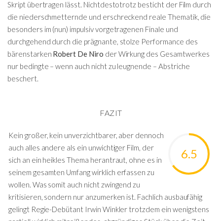
Skript übertragen lässt. Nichtdestotrotz besticht der Film durch
die niederschmetternde und erschreckend reale Thematik, die
besonders im (nun) impulsiv vorgetragenen Finale und
durchgehend durch die prägnante, stolze Performance des
bärenstarken
Robert De Niro
der Wirkung des Gesamtwerkes
nur bedingte – wenn auch nicht zu leugnende – Abstriche
beschert.
FAZIT
Kein großer, kein unverzichtbarer, aber dennoch
auch alles andere als ein unwichtiger Film, der
6.5
sich an ein heikles Thema herantraut, ohne es in
seinem gesamten Umfang wirklich erfassen zu
wollen. Was somit auch nicht zwingend zu
kritisieren, sondern nur anzumerken ist. Fachlich ausbaufähig
gelingt Regie-Debütant Irwin Winkler trotzdem ein wenigstens