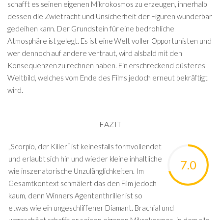
schafft es seinen eigenen Mikrokosmos zu erzeugen, innerhalb
dessen die Zwietracht und Unsicherheit der Figuren wunderbar
gedeihen kann. Der Grundstein für eine bedrohliche
Atmosphäre ist gelegt. Es ist eine Welt voller Opportunisten und
wer dennoch auf andere vertraut, wird alsbald mit den
Konsequenzen zu rechnen haben. Ein erschreckend düsteres
Weltbild, welches vom Ende des Films jedoch erneut bekräftigt
wird.
FAZIT
„Scorpio, der Killer“ ist keinesfalls formvollendet
und erlaubt sich hin und wieder kleine inhaltliche
7.0
wie inszenatorische Unzulänglichkeiten. Im
Gesamtkontext schmälert das den Film jedoch
kaum, denn Winners Agententhriller ist so
etwas wie ein ungeschliffener Diamant. Brachial und