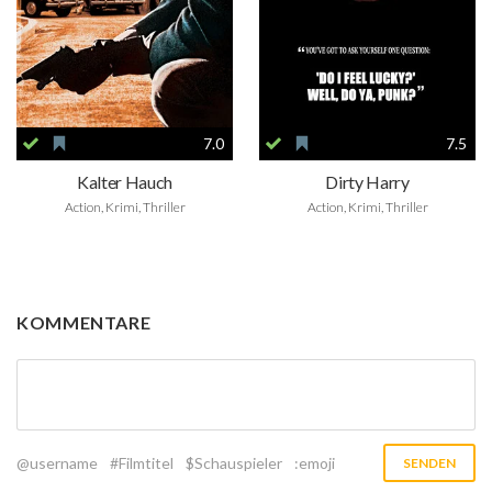
7.0
7.5
Kalter Hauch
Dirty Harry
Action, Krimi, Thriller
Action, Krimi, Thriller
KOMMENTARE
@username
#Filmtitel
$Schauspieler
:emoji