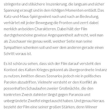
stringente und stilsichere Inszenierung, die langsam und sicher
Spannung erzeugt und in den richtigen Momenten entlädt. Das
Katz-und-Maus-Spiel gewinnt nach und nach an Bedeutung,
verhärtet mit jeder Bewegung die Fronten und zerrt dabei
merklich an beiden Charakteren. Dabei hält der Film
durchgehend eine gewisse Angespanntheit aufrecht, weil man
als Zuschauer nie genau weiß, welcher Seite man seine
Sympathien schenken soll und wer dem anderen gerade einen
Schritt voraus ist.
Es ist schön zu sehen, dass sich der Film darauf versteht den
Kontext des Kalten Krieges gekonnt als übergeordnete Instanz
zu nutzen, inmitten dieses Szenarios jedoch nie in politisches
Parolen abzudriften. Vielmehr versteht er den Konflikt als
possenhaftes Schaulaufen zweier Großmächte, die den
konkreten Zweck dahinter längst gegen Paranoia und
unbegründete Zweifel eingetauscht haben. Und genau hieraus
bezieht der Film eine seiner großen Stärken, denn Winner