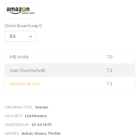
Deine Bewertung: 0
0.5
MB-Kritik
7.0
User Durchschnitt
7.1
Moviebreak User
7.1
ORIGINAL TITEL
Scorpio
LAUFZEIT
116 Minuten
STARTDATUM
25.10.1973
GENRES
Action, Drama, Thriller