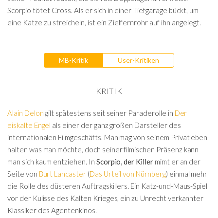
Scorpio tötet Cross. Als er sich in einer Tiefgarage bückt, um
eine Katze zu streicheln, ist ein Zielfernrohr auf ihn angelegt.
MB-Kritik
User-Kritiken
KRITIK
Alain Delon
gilt spätestens seit seiner Paraderolle in
Der
eiskalte Engel
als einer der ganz großen Darsteller des
internationalen Filmgeschäfts. Man mag von seinem Privatleben
halten was man möchte, doch seiner filmischen Präsenz kann
man sich kaum entziehen. In
Scorpio, der Killer
mimt er an der
Seite von
Burt Lancaster
(
Das Urteil von Nürnberg
) einmal mehr
die Rolle des düsteren Auftragskillers. Ein Katz-und-Maus-Spiel
vor der Kulisse des Kalten Krieges, ein zu Unrecht verkannter
Klassiker des Agentenkinos.