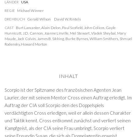
LÄNDER
USA
REGIE
Michael Winner
DREHBUCH
Gerald Wilson
David W. Rintels
CAST
Burt Lancaster
,
Alain Delon
,
Paul Scofield
,
John Colicos
,
Gayle
Hunnicutt
,
J.D. Cannon
,
Joanne Linville
,
Mel Stewart
,
Vladek Sheybal
,
Mary
Maude
,
Jack Colvin
,
James B. Sikking
,
Burke Byrnes
,
William Smithers
,
Shmuel
Rodensky
,
Howard Morton
INHALT
Scorpio ist der Spitzname des französischen Agenten Jean
Laurier, der mit seinem Mentor Cross einen Auftrag erledigt. Im
Auftrag der CIA soll Scorpio den des Doppelspiels
verdächtigten Cross erledigen, weil er allein dessen Charakter
und Taktik kennt. Cross entkommt zunächst und verliert seinen
Kampfgeist, als der CIA seine Frau umbringt. Scorpio verliert
seine Freundin Susan, die sich als Doppelagentin erweist.