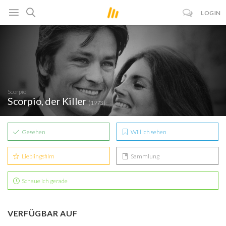
LOGIN
Scorpio
Scorpio, der Killer
(1973)
Gesehen
Will ich sehen
Lieblingsfilm
Sammlung
Schaue ich gerade
VERFÜGBAR AUF