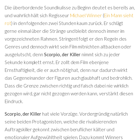
Die überbordende Soundkulisse zu Beginn deutet es bereits an,
und wahrlich hält sich Regisseur
Michael Winner
(
Ein Mann sieht
rot
) in den folgenden zwei Stunden kaum zurück. Er schlägt
gerne einmal über die Stränge und bleibt dennoch immer im
vorgezeichneten Rahmen. Stringent folgt er den Regeln des
Genres und dennoch wirkt sein Film mitnichten altbacken oder
ausgelutscht, denn
Scorpio, der Killer
nimmt sich zu jeder
Sekunde komplett ernst. Er zollt dem Film ebenjene
Ernsthaftigkeit, die er auch nötig hat, denn nur dadurch wirkt
das Gegeneinander der Figuren auch glaubhaft und bedrohlich.
Dass die Grenze zwischen richtig und falsch dabei nie wirklich
gezogen wird, gar nicht gezogen werden kann, verstärkt diesen
Eindruck.
Scorpio, der Killer
hat viele Vorzüge. Vordergründig natürlich
seine beiden Protagonisten, welche die rivalisierenden
Auftragskiller gekonnt zwischen beruflicher kälter und
emotionaler Aufgewühltheit spielen. Dazu kommt Winners