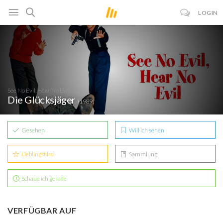
LOGIN
See No Evil, Hear No Evil
Die Glücksjäger
(1989)
Gesehen
Will ich sehen
Lieblingsfilm
Sammlung
Schaue ich gerade
VERFÜGBAR AUF