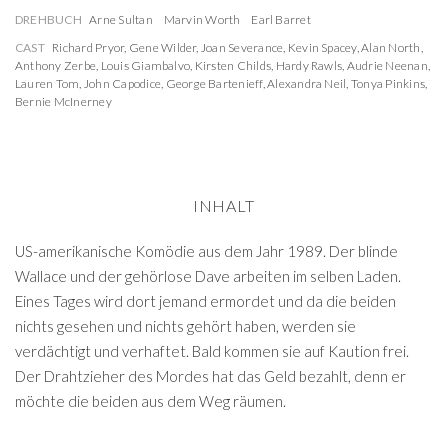
DREHBUCH
Arne Sultan
Marvin Worth
Earl Barret
CAST
Richard Pryor
,
Gene Wilder
,
Joan Severance
,
Kevin Spacey
,
Alan North
,
Anthony Zerbe
,
Louis Giambalvo
,
Kirsten Childs
,
Hardy Rawls
,
Audrie Neenan
,
Lauren Tom
,
John Capodice
,
George Bartenieff
,
Alexandra Neil
,
Tonya Pinkins
,
Bernie McInerney
INHALT
US-amerikanische Komödie aus dem Jahr 1989. Der blinde
Wallace und der gehörlose Dave arbeiten im selben Laden.
Eines Tages wird dort jemand ermordet und da die beiden
nichts gesehen und nichts gehört haben, werden sie
verdächtigt und verhaftet. Bald kommen sie auf Kaution frei.
Der Drahtzieher des Mordes hat das Geld bezahlt, denn er
möchte die beiden aus dem Weg räumen.