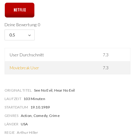
Deine Bewertung: 0
0.5
User Durchschnitt
7.3
Moviebreak User
7.3
ORIGINAL TITEL
See No Evil, Hear No Evil
LAUFZEIT
103 Minuten
STARTDATUM
19.10.1989
GENRES
Action, Comedy, Crime
LÄNDER
USA
REGIE
Arthur Hiller