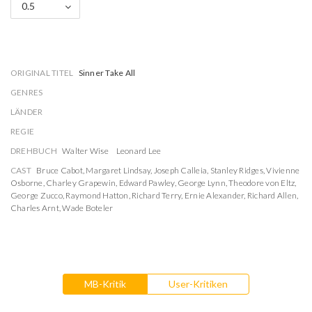
0.5
ORIGINAL TITEL
Sinner Take All
GENRES
LÄNDER
REGIE
DREHBUCH
Walter Wise
Leonard Lee
CAST
Bruce Cabot
,
Margaret Lindsay
,
Joseph Calleia
,
Stanley Ridges
,
Vivienne
Osborne
,
Charley Grapewin
,
Edward Pawley
,
George Lynn
,
Theodore von Eltz
,
George Zucco
,
Raymond Hatton
,
Richard Terry
,
Ernie Alexander
,
Richard Allen
,
Charles Arnt
,
Wade Boteler
MB-Kritik
User-Kritiken