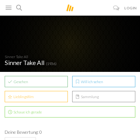
LOGIN
Sinner Take All
Sinner Take All
(1936)
Gesehen
Will ich sehen
Lieblingsfilm
Sammlung
Schaue ich gerade
Deine Bewertung: 0