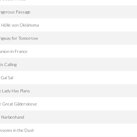
ngerous Passage
e Hölle von Oklahoma
ngway for Tomorrow
nion in France
is Calling
Gal Sal
 Lady Has Plans
 Great Gildersleeve
e Narbenhand
ssoms in the Dust