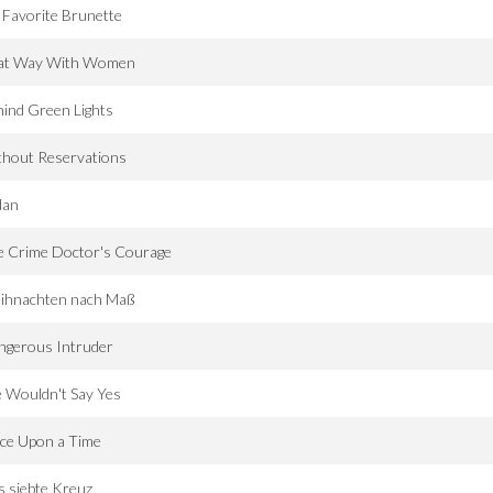
Favorite Brunette
at Way With Women
ind Green Lights
thout Reservations
dan
e Crime Doctor's Courage
ihnachten nach Maß
ngerous Intruder
 Wouldn't Say Yes
ce Upon a Time
 siebte Kreuz