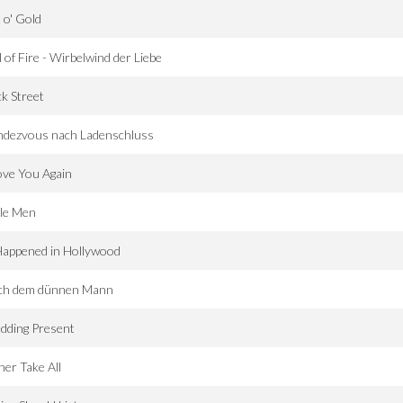
 o' Gold
l of Fire - Wirbelwind der Liebe
k Street
ndezvous nach Ladenschluss
ove You Again
tle Men
Happened in Hollywood
ch dem dünnen Mann
dding Present
ner Take All