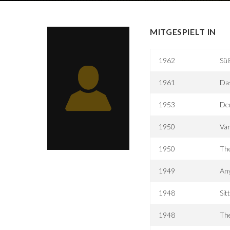
MITGESPIELT IN
1962
Süß
1961
Das
1953
De
1950
Var
1950
Th
1949
An
1948
Sit
1948
Th