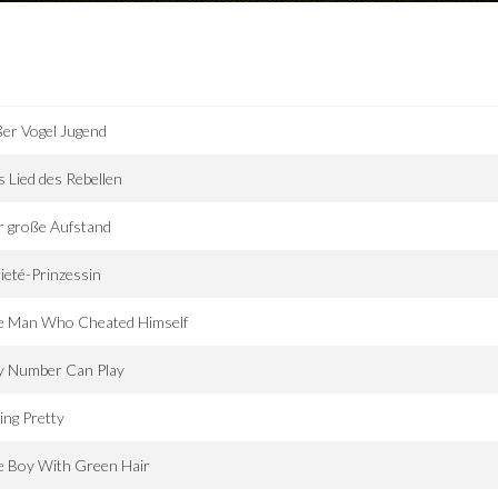
er Vogel Jugend
 Lied des Rebellen
r große Aufstand
ieté-Prinzessin
e Man Who Cheated Himself
y Number Can Play
ting Pretty
e Boy With Green Hair