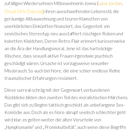
zufälligen Wiedersehnen Mitbewohnerin Jonna (
Luna Jordan
,
Dead Girls Dancing
) ihren ausschweifenden Lebensstil, die
geräumige Altbauwohnung und teuren Klamotten von
unerklärlichen Einkünften finanziert, das Gegenteil: ein
sexistisches Stereotyp, neu ausstaffiert rüschigen Roben und
koketten Kleidchen. Deren Retro-Flair erinnert kurioserweise
an die Ära der Handlungsmoral. Jene ist das hartnäckige
Klischee, dass sexuell aktive Frauen irgendwie psychisch
geschädigt wären. Ursache ist vorzugsweise sexueller
Missbrauch. So auch bei Nore, die eine schier endlose Reihe
traumatischer Erfahrungen resümiert.
Diese surreal-schräg mit der Gegenwart verbundenen
Rückblicke bilden den zweiten Teil des moralistischen Märchens.
Das gibt sich zu Beginn taktisch geschickt als unbefangene Sex-
Komödie aus. Doch als es Nore abrupt seelisch schlechter geht
wird klar, es gelten weiter die alten Vorurteile von
„Nymphomanie“ und „Promiskuitivität“, auch wenn diese Begriffe