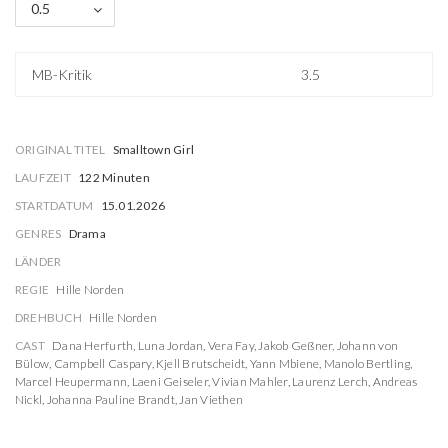
0.5
MB-Kritik
3.5
ORIGINAL TITEL
Smalltown Girl
LAUFZEIT
122 Minuten
STARTDATUM
15.01.2026
GENRES
Drama
LÄNDER
REGIE
Hille Norden
DREHBUCH
Hille Norden
CAST
Dana Herfurth
,
Luna Jordan
,
Vera Fay
,
Jakob Geßner
,
Johann von
Bülow
,
Campbell Caspary
,
Kjell Brutscheidt
,
Yann Mbiene
,
Manolo Bertling
,
Marcel Heupermann
,
Laeni Geiseler
,
Vivian Mahler
,
Laurenz Lerch
,
Andreas
Nickl
,
Johanna Pauline Brandt
,
Jan Viethen