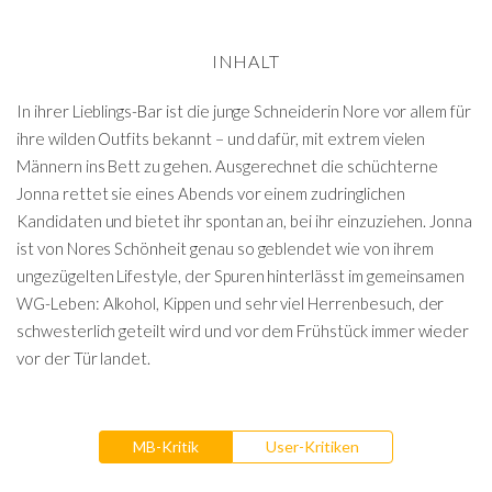
INHALT
In ihrer Lieblings-Bar ist die junge Schneiderin Nore vor allem für
ihre wilden Outfits bekannt – und dafür, mit extrem vielen
Männern ins Bett zu gehen. Ausgerechnet die schüchterne
Jonna rettet sie eines Abends vor einem zudringlichen
Kandidaten und bietet ihr spontan an, bei ihr einzuziehen. Jonna
ist von Nores Schönheit genau so geblendet wie von ihrem
ungezügelten Lifestyle, der Spuren hinterlässt im gemeinsamen
WG-Leben: Alkohol, Kippen und sehr viel Herrenbesuch, der
schwesterlich geteilt wird und vor dem Frühstück immer wieder
vor der Tür landet.
MB-Kritik
User-Kritiken