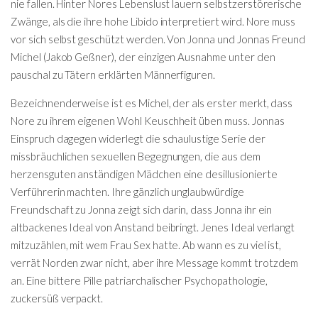
nie fallen. Hinter Nores Lebenslust lauern selbstzerstörerische
Zwänge, als die ihre hohe Libido interpretiert wird. Nore muss
vor sich selbst geschützt werden. Von Jonna und Jonnas Freund
Michel (Jakob Geßner), der einzigen Ausnahme unter den
pauschal zu Tätern erklärten Männerfiguren.
Bezeichnenderweise ist es Michel, der als erster merkt, dass
Nore zu ihrem eigenen Wohl Keuschheit üben muss. Jonnas
Einspruch dagegen widerlegt die schaulustige Serie der
missbräuchlichen sexuellen Begegnungen, die aus dem
herzensguten anständigen Mädchen eine desillusionierte
Verführerin machten. Ihre gänzlich unglaubwürdige
Freundschaft zu Jonna zeigt sich darin, dass Jonna ihr ein
altbackenes Ideal von Anstand beibringt. Jenes Ideal verlangt
mitzuzählen, mit wem Frau Sex hatte. Ab wann es zu viel ist,
verrät Norden zwar nicht, aber ihre Message kommt trotzdem
an. Eine bittere Pille patriarchalischer Psychopathologie,
zuckersüß verpackt.