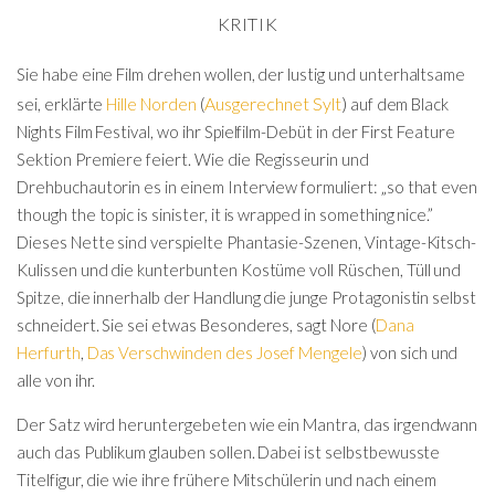
KRITIK
Sie habe eine Film drehen wollen, der lustig und unterhaltsame
Ausgerechnet Sylt
)
sei, erklärte
Hille Norden
(
auf dem Black
Nights Film Festival, wo ihr Spielfilm-Debüt in der First Feature
Sektion Premiere feiert. Wie die Regisseurin und
Drehbuchautorin es in einem Interview formuliert: „so that even
though the topic is sinister, it is wrapped in something nice.”
Dieses Nette sind verspielte Phantasie-Szenen, Vintage-Kitsch-
Kulissen und die kunterbunten Kostüme voll Rüschen, Tüll und
Spitze, die innerhalb der Handlung die junge Protagonistin selbst
schneidert. Sie sei etwas Besonderes, sagt Nore (
Dana
Herfurth
,
Das Verschwinden des Josef Mengele
) von sich und
alle von ihr.
Der Satz wird heruntergebeten wie ein Mantra, das irgendwann
auch das Publikum glauben sollen. Dabei ist selbstbewusste
Titelfigur, die wie ihre frühere Mitschülerin und nach einem