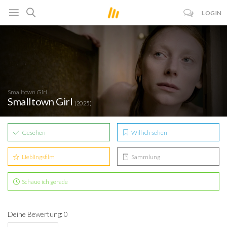
LOGIN
Smalltown Girl
Smalltown Girl
(2025)
Gesehen
Will ich sehen
Lieblingsfilm
Sammlung
Schaue ich gerade
Deine Bewertung: 0