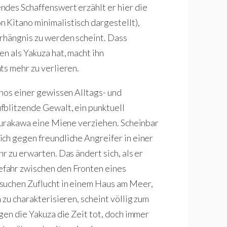
ndes Schaffenswert erzählt er hier die
 Kitano minimalistisch dargestellt),
erhängnis zu werden scheint. Dass
n als Yakuza hat, macht ihn
ts mehr zu verlieren.
anos einer gewissen Alltags- und
fblitzende Gewalt, ein punktuell
 Murakawa eine Miene verziehen. Scheinbar
ch gegen freundliche Angreifer in einer
r zu erwarten. Das ändert sich, als er
fahr zwischen den Fronten eines
suchen Zuflucht in einem Haus am Meer,
 zu charakterisieren, scheint völlig zum
gen die Yakuza die Zeit tot, doch immer