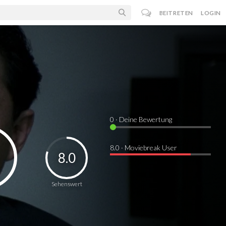
BEITRETEN
LOGIN
0
· Deine Bewertung
8.0 · Moviebreak User
8.0
Sehenswert