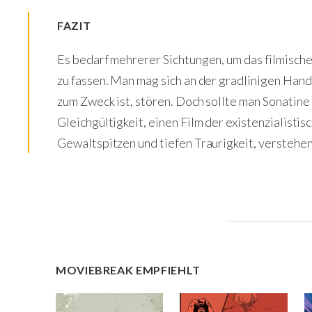
FAZIT
Es bedarf mehrerer Sichtungen, um das filmische
zu fassen. Man mag sich an der gradlinigen Handl
zum Zweck ist, stören. Doch sollte man Sonatine
Gleichgültigkeit, einen Film der existenzialistis
Gewaltspitzen und tiefen Traurigkeit, verstehe
MOVIEBREAK EMPFIEHLT