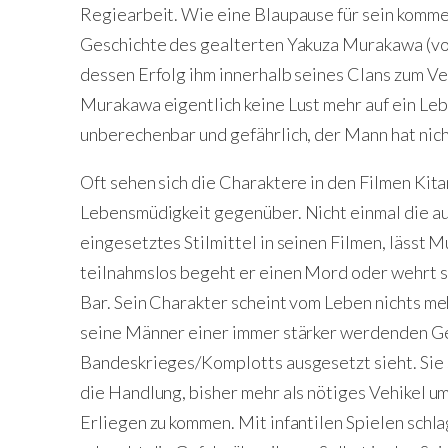
Regiearbeit. Wie eine Blaupause für sein komme
Geschichte des gealterten Yakuza Murakawa (von
dessen Erfolg ihm innerhalb seines Clans zum V
Murakawa eigentlich keine Lust mehr auf ein Lebe
unberechenbar und gefährlich, der Mann hat nich
Oft sehen sich die Charaktere in den Filmen Kit
Lebensmüdigkeit gegenüber. Nicht einmal die au
eingesetztes Stilmittel in seinen Filmen, lässt
teilnahmslos begeht er einen Mord oder wehrt si
Bar. Sein Charakter scheint vom Leben nichts meh
seine Männer einer immer stärker werdenden Ge
Bandeskrieges/Komplotts ausgesetzt sieht. Sie 
die Handlung, bisher mehr als nötiges Vehikel um
Erliegen zu kommen. Mit infantilen Spielen schla