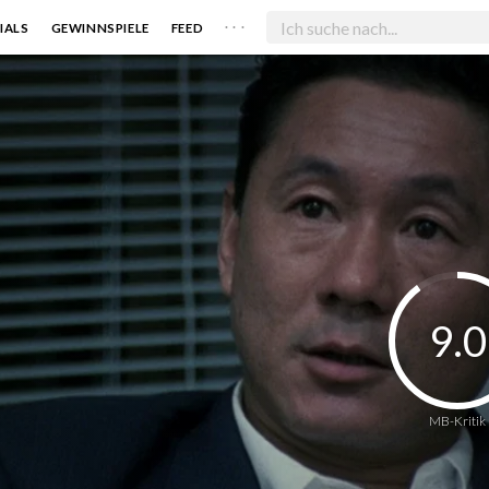
. . .
IALS
GEWINNSPIELE
FEED
9.0
MB-Kritik