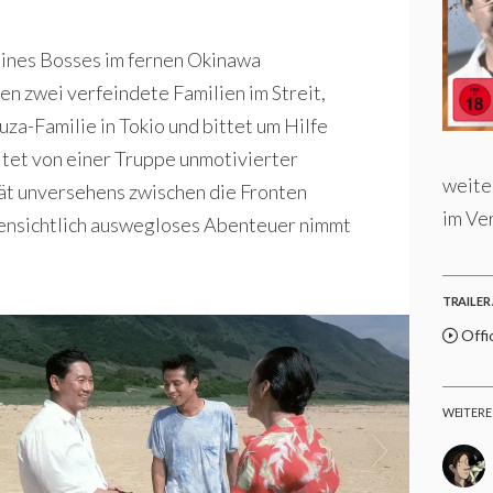
ines Bosses im fernen Okinawa
en zwei verfeindete Familien im Streit,
za-Familie in Tokio und bittet um Hilfe
itet von einer Truppe unmotivierter
weite
ät unversehens zwischen die Fronten
im Ve
ffensichtlich auswegloses Abenteuer nimmt
TRAILER 
Offic
WEITERE