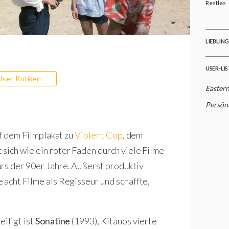
Restles
LIEBLIN
USER-LI
User-Kritiken
Eastern
Persön
uf dem Filmplakat zu
Violent Cop
, dem
t sich wie ein roter Faden durch viele Filme
rs der 90er Jahre. Äußerst produktiv
 acht Filme als Regisseur und schaffte,
iligt ist
Sonatine
(1993), Kitanos vierte