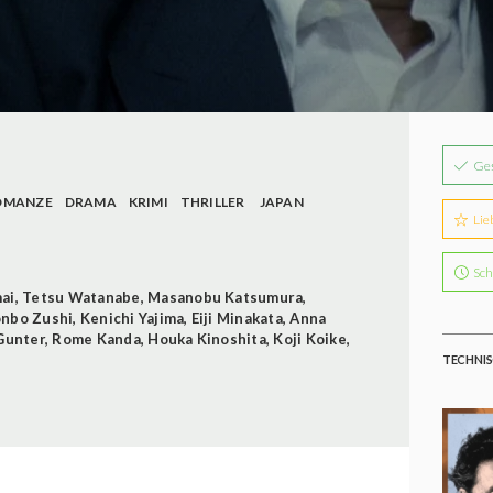
Ge
OMANZE
DRAMA
KRIMI
THRILLER
JAPAN
Lie
Sch
ai
,
Tetsu Watanabe
,
Masanobu Katsumura
,
nbo Zushi
,
Kenichi Yajima
,
Eiji Minakata
,
Anna
Gunter
,
Rome Kanda
,
Houka Kinoshita
,
Koji Koike
,
TECHNIS