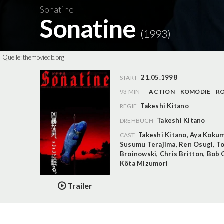
Sonatine
Sonatine
(1993)
Quelle:
themoviedb.org
21.05.1998
START
93 MIN
ACTION
KOMÖDIE
R
Takeshi Kitano
REGIE
Takeshi Kitano
DREHBUCH
Takeshi Kitano
,
Aya Kokum
CAST
Susumu Terajima
,
Ren Osugi
,
To
Broinowski
,
Chris Britton
,
Bob 
Kôta Mizumori
Trailer