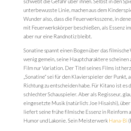
schwebt die Gefahr über ihnen. Selbst in den Spi
unterbewusste Linie, machen aus dem Kinderspiel
Wunder also, dass die Feuerwerksszene, in dene
mit Feuerwerkskörper beschießen, als Essenz im
aber nur eine Randnotiz bleibt.
Sonatine spannt einen Bogen über das filmische 
wenig gemein, seine Hauptcharaktere scheinen ab
Film nur Variation. Der Titel seines Films ist her
„Sonatine“ sei für den Klavierspieler der Punkt, a
Richtung zu entscheiden habe. Für Kitano ist es d
schlechter Schauspieler. Aber als Regisseur, glau
eingesetzte Musik (natürlich: Joe Hisaishi), übe
liefert seine frühe filmische Essenz in Reinform
Humor und Lakonie. Sein Meisterwerk
Hana-Bi
(