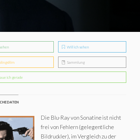
sehen
Will ich sehen
blingsfilm
Sammlung
aue ich gerade
CHE DATEN
Die Blu-Ray von Sonatine ist nicht
frei von Fehlern (gelegentliche
Bildruckler), im Vergleich zu der