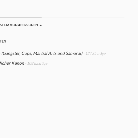
sKid
GSFILM VON 4 PERSONEN
STEN
 (Gangster, Cops, Martial Arts und Samurai)
- 127 Einträge
licher Kanon
- 108 Einträge