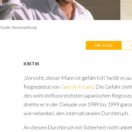
Quelle:
themoviedb.org
MB-Kritik
KRITIK
„Vorsicht, dieser Mann ist gefährlich“ heißt es a
Regiedebut von
Takeshi Kitano
. Die Gefahr zieh
des wohl einflussreichsten japanischen Regisseu
drehte er in der Dekade von 1989 bis 1999 ganze
wie nebenbei, den internationalen Durchbruch.
An diesem Durchbruch mit Sicherheit nicht unbete