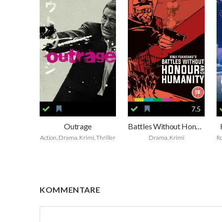
7.5
Outrage
Battles Without Honor And Humanity
Action, Drama, Krimi, Thriller
Drama, Krimi
KOMMENTARE