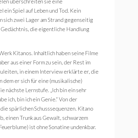
elen überschreiten sie eine
 ein Spiel auf Leben und Tod. Kein
n sich zwei Lager am Strand gegenseitig
 Gedächtnis, die eigentliche Handlung
Werk Kitanos. Inhaltlich haben seine Filme
er aus einer Form zu sein, der Rest im
zuleiten, in einem Interview erklärte er, die
n dem er sich für eine (musikalische)
ie nächste Lernstufe. „Ich bin ein sehr
be ich, bin ich ein Genie.“ Von der
r die spärlichen Schusssequenzen. Kitano
 ab, einen Trunk aus Gewalt, schwarzem
Feuerblume) ist ohne Sonatine undenkbar.