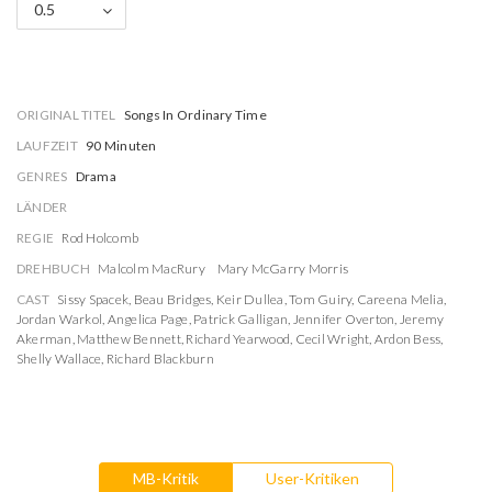
0.5
ORIGINAL TITEL
Songs In Ordinary Time
LAUFZEIT
90 Minuten
GENRES
Drama
LÄNDER
REGIE
Rod Holcomb
DREHBUCH
Malcolm MacRury
Mary McGarry Morris
CAST
Sissy Spacek
,
Beau Bridges
,
Keir Dullea
,
Tom Guiry
,
Careena Melia
,
Jordan Warkol
,
Angelica Page
,
Patrick Galligan
,
Jennifer Overton
,
Jeremy
Akerman
,
Matthew Bennett
,
Richard Yearwood
,
Cecil Wright
,
Ardon Bess
,
Shelly Wallace
,
Richard Blackburn
MB-Kritik
User-Kritiken