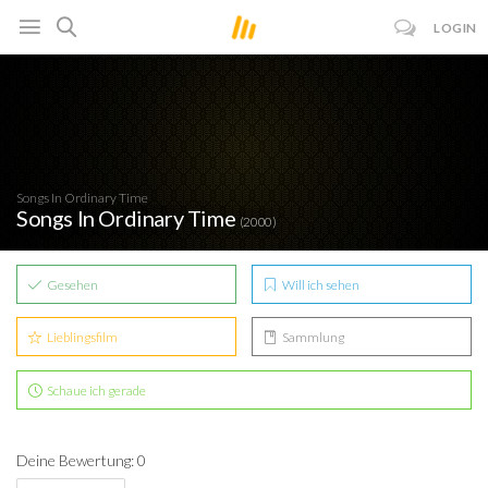
LOGIN
Songs In Ordinary Time
Songs In Ordinary Time
(2000)
Gesehen
Will ich sehen
Lieblingsfilm
Sammlung
Schaue ich gerade
Deine Bewertung: 0