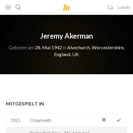
LOGIN
Jeremy Akerman
Geboren am
28. Mai 1942
in
Alvechurch, Worcestershire,
England, UK
MITGESPIELT IN
2021
Chapelwaite
Trailer Park Boys - The Animated