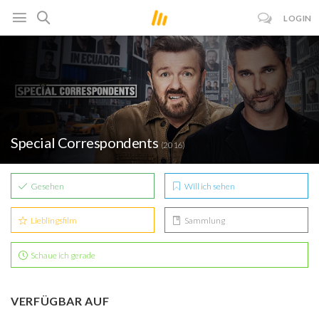
LOGIN
Special Correspondents
(2016)
Gesehen
Will ich sehen
Lieblingsfilm
Sammlung
Schaue ich gerade
VERFÜGBAR AUF