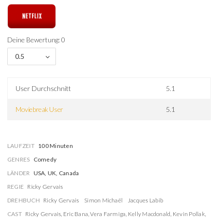
Deine Bewertung: 0
0.5
User Durchschnitt
5.1
Moviebreak User
5.1
LAUFZEIT
100 Minuten
GENRES
Comedy
LÄNDER
USA, UK, Canada
REGIE
Ricky Gervais
DREHBUCH
Ricky Gervais
Simon Michaël
Jacques Labib
CAST
Ricky Gervais
,
Eric Bana
,
Vera Farmiga
,
Kelly Macdonald
,
Kevin Pollak
,