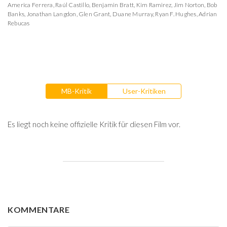
America Ferrera
,
Raúl Castillo
,
Benjamin Bratt
,
Kim Ramirez
,
Jim Norton
,
Bob
Banks
,
Jonathan Langdon
,
Glen Grant
,
Duane Murray
,
Ryan F. Hughes
,
Adrian
Rebucas
MB-Kritik
User-Kritiken
Es liegt noch keine offizielle Kritik für diesen Film vor.
KOMMENTARE