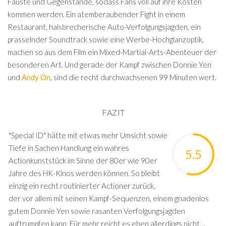
Fäuste und Gegenstände, sodass Fans voll auf ihre Kosten
kommen werden. Ein atemberaubender Fight in einem
Restaurant, halsbrecherische Auto-Verfolgungsjagden, ein
prasselnder Soundtrack sowie eine Werbe-Hochglanzoptik,
machen so aus dem Film ein Mixed-Martial-Arts-Abenteuer der
besonderen Art. Und gerade der Kampf zwischen Donnie Yen
und
Andy On
, sind die recht durchwachsenen 99 Minuten wert.
FAZIT
"Special ID" hätte mit etwas mehr Umsicht sowie
Tiefe in Sachen Handlung ein wahres
5.5
Actionkunststück im Sinne der 80er wie 90er
Jahre des HK-Kinos werden können. So bleibt
einzig ein recht routinierter Actioner zurück,
der vor allem mit seinen Kampf-Sequenzen, einem gnadenlos
gutem Donnie Yen sowie rasanten Verfolgungsjagden
auftrumpfen kann. Für mehr reicht es eben allerdings nicht…