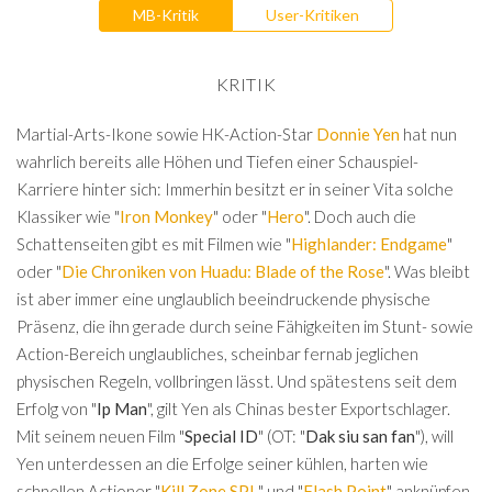
MB-Kritik
User-Kritiken
KRITIK
Martial-Arts-Ikone sowie HK-Action-Star
Donnie Yen
hat nun
wahrlich bereits alle Höhen und Tiefen einer Schauspiel-
Karriere hinter sich: Immerhin besitzt er in seiner Vita solche
Klassiker wie "
Iron Monkey
" oder "
Hero
". Doch auch die
Schattenseiten gibt es mit Filmen wie "
Highlander: Endgame
"
oder "
Die Chroniken von Huadu: Blade of the Rose
". Was bleibt
ist aber immer eine unglaublich beeindruckende physische
Präsenz, die ihn gerade durch seine Fähigkeiten im Stunt- sowie
Action-Bereich unglaubliches, scheinbar fernab jeglichen
physischen Regeln, vollbringen lässt. Und spätestens seit dem
Erfolg von "
Ip Man
", gilt Yen als Chinas bester Exportschlager.
Mit seinem neuen Film "
Special ID
" (OT: "
Dak siu san fan
"), will
Yen unterdessen an die Erfolge seiner kühlen, harten wie
schnellen Actioner "
Kill Zone SPL
" und "
Flash Point
" anknüpfen.