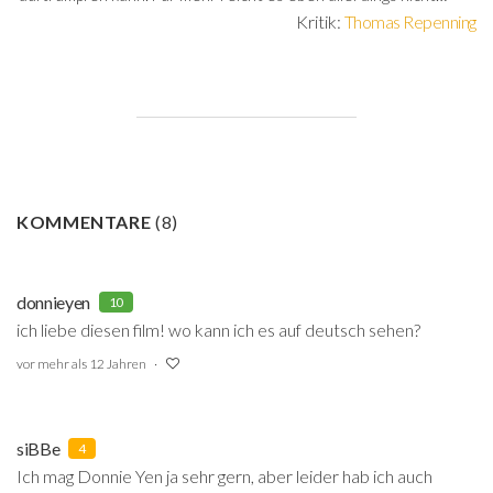
Kritik:
Thomas Repenning
KOMMENTARE
(
8
)
donnieyen
10
ich liebe diesen film! wo kann ich es auf deutsch sehen?
vor mehr als 12 Jahren
siBBe
4
Ich mag Donnie Yen ja sehr gern, aber leider hab ich auch