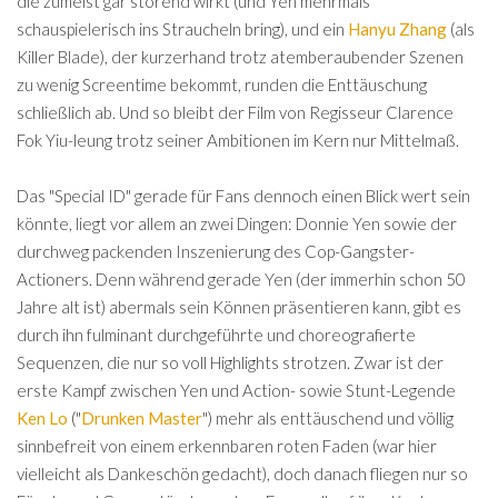
die zumeist gar störend wirkt (und Yen mehrmals
schauspielerisch ins Straucheln bring), und ein
Hanyu Zhang
(als
Killer Blade), der kurzerhand trotz atemberaubender Szenen
zu wenig Screentime bekommt, runden die Enttäuschung
schließlich ab. Und so bleibt der Film von Regisseur Clarence
Fok Yiu-leung trotz seiner Ambitionen im Kern nur Mittelmaß.
Das "Special ID" gerade für Fans dennoch einen Blick wert sein
könnte, liegt vor allem an zwei Dingen: Donnie Yen sowie der
durchweg packenden Inszenierung des Cop-Gangster-
Actioners. Denn während gerade Yen (der immerhin schon 50
Jahre alt ist) abermals sein Können präsentieren kann, gibt es
durch ihn fulminant durchgeführte und choreografierte
Sequenzen, die nur so voll Highlights strotzen. Zwar ist der
erste Kampf zwischen Yen und Action- sowie Stunt-Legende
Ken Lo
("
Drunken Master
") mehr als enttäuschend und völlig
sinnbefreit von einem erkennbaren roten Faden (war hier
vielleicht als Dankeschön gedacht), doch danach fliegen nur so