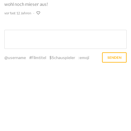
wohl noch mieser aus!
vor fast 12 Jahren
@username
#Filmtitel
$Schauspieler
:emoji