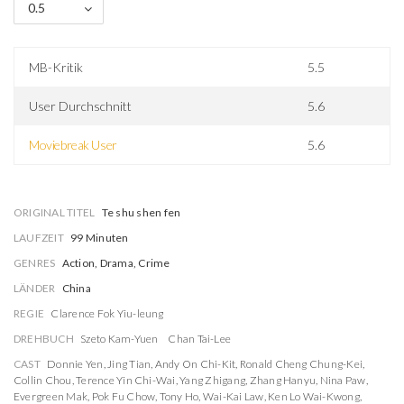
0.5
MB-Kritik
5.5
User Durchschnitt
5.6
Moviebreak User
5.6
ORIGINAL TITEL
Te shu shen fen
LAUFZEIT
99 Minuten
GENRES
Action, Drama, Crime
LÄNDER
China
REGIE
Clarence Fok Yiu-leung
DREHBUCH
Szeto Kam-Yuen
Chan Tai-Lee
CAST
Donnie Yen
,
Jing Tian
,
Andy On Chi-Kit
,
Ronald Cheng Chung-Kei
,
Collin Chou
,
Terence Yin Chi-Wai
,
Yang Zhigang
,
Zhang Hanyu
,
Nina Paw
,
Evergreen Mak
,
Pok Fu Chow
,
Tony Ho
,
Wai-Kai Law
,
Ken Lo Wai-Kwong
,