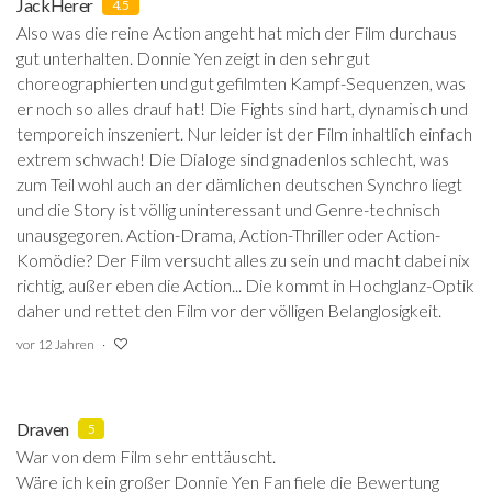
JackHerer
4.5
Also was die reine Action angeht hat mich der Film durchaus
gut unterhalten. Donnie Yen zeigt in den sehr gut
choreographierten und gut gefilmten Kampf-Sequenzen, was
er noch so alles drauf hat! Die Fights sind hart, dynamisch und
temporeich inszeniert. Nur leider ist der Film inhaltlich einfach
extrem schwach! Die Dialoge sind gnadenlos schlecht, was
zum Teil wohl auch an der dämlichen deutschen Synchro liegt
und die Story ist völlig uninteressant und Genre-technisch
unausgegoren. Action-Drama, Action-Thriller oder Action-
Komödie? Der Film versucht alles zu sein und macht dabei nix
richtig, außer eben die Action... Die kommt in Hochglanz-Optik
daher und rettet den Film vor der völligen Belanglosigkeit.
vor 12 Jahren
Draven
5
War von dem Film sehr enttäuscht.
Wäre ich kein großer Donnie Yen Fan fiele die Bewertung