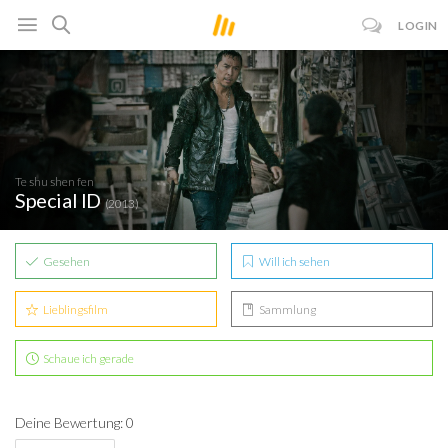
LOGIN
Te shu shen fen
Special ID
(2013)
Gesehen
Will ich sehen
Lieblingsfilm
Sammlung
Schaue ich gerade
Deine Bewertung: 0