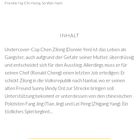
Frankie Ng Chi-Hung
,
So Wai-Nam
INHALT
Undercover-Cop Chen Zilong (Donnie Yen) ist das Leben als
Gangster, auch aufgrund der Gefahr seiner Mutter, überdrüssig
und entscheidet sich für den Ausstieg. Allerdings muss er für
seinen Chef (Ronald Cheng) einen letzten Job erledigen: Er
schickt Zilong in die Volksrepublik nach Nanhai, wo er seinen
alten Freund Sunny (Andy On) zur Strecke bringen soll.
Unterstützung bekommt er unterdessen von den chinesischen
Polizisten Fang Jing (Tian Jing) und Lei Peng (Zhigang Yang). Ein
tödliches Spiel beginnt...