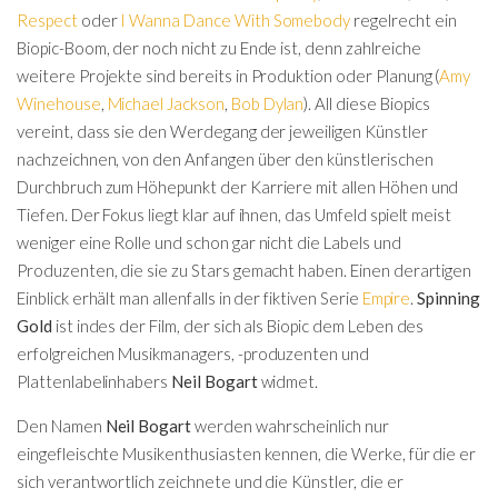
Respect
oder
I Wanna Dance With Somebody
regelrecht ein
Biopic-Boom, der noch nicht zu Ende ist, denn zahlreiche
weitere Projekte sind bereits in Produktion oder Planung (
Amy
Winehouse
,
Michael Jackson
,
Bob Dylan
). All diese Biopics
vereint, dass sie den Werdegang der jeweiligen Künstler
nachzeichnen, von den Anfangen über den künstlerischen
Durchbruch zum Höhepunkt der Karriere mit allen Höhen und
Tiefen. Der Fokus liegt klar auf ihnen, das Umfeld spielt meist
weniger eine Rolle und schon gar nicht die Labels und
Produzenten, die sie zu Stars gemacht haben. Einen derartigen
Einblick erhält man allenfalls in der fiktiven Serie
Empire
.
Spinning
Gold
ist indes der Film, der sich als Biopic dem Leben des
erfolgreichen Musikmanagers, -produzenten und
Plattenlabelinhabers
Neil Bogart
widmet.
Den Namen
Neil Bogart
werden wahrscheinlich nur
eingefleischte Musikenthusiasten kennen, die Werke, für die er
sich verantwortlich zeichnete und die Künstler, die er