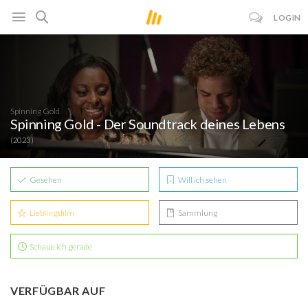
LOGIN
Spinning Gold
Spinning Gold - Der Soundtrack deines Lebens
(2023)
Gesehen
Will ich sehen
Lieblingsfilm
Sammlung
Schaue ich gerade
VERFÜGBAR AUF