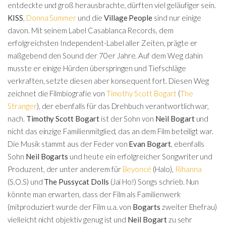
entdeckte und groß herausbrachte, dürften viel geläufiger sein.
KISS
,
Donna Summer
und die
Village People
sind nur einige
davon. Mit seinem Label Casablanca Records, dem
erfolgreichsten Independent-Label aller Zeiten, prägte er
maßgebend den Sound der 70er Jahre. Auf dem Weg dahin
musste er einige Hürden überspringen und Tiefschläge
verkraften, setzte diesen aber konsequent fort. Diesen Weg
zeichnet die Filmbiografie von
Timothy Scott Bogart
(
The
Stranger
), der ebenfalls für das Drehbuch verantwortlich war,
nach.
Timothy Scott Bogart
ist der Sohn von
Neil Bogart
und
nicht das einzige Familienmitglied, das an dem Film beteiligt war.
Die Musik stammt aus der Feder von
Evan Bogart
, ebenfalls
Sohn
Neil Bogarts
und heute ein erfolgreicher Songwriter und
Produzent, der unter anderem für
Beyoncé
(Halo),
Rihanna
(S.O.S) und
The Pussycat Dolls
(Jai Ho!) Songs schrieb. Nun
könnte man erwarten, dass der Film als Familienwerk
(mitproduziert wurde der Film u.a. von
Bogarts
zweiter Ehefrau)
vielleicht nicht objektiv genug ist und
Neil Bogart
zu sehr