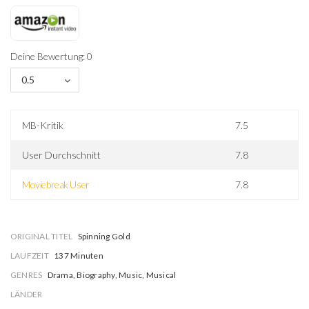
Deine Bewertung: 0
0.5
MB-Kritik
7.5
User Durchschnitt
7.8
Moviebreak User
7.8
ORIGINAL TITEL
Spinning Gold
LAUFZEIT
137 Minuten
GENRES
Drama, Biography, Music, Musical
LÄNDER