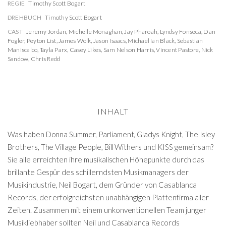
REGIE
Timothy Scott Bogart
DREHBUCH
Timothy Scott Bogart
CAST
Jeremy Jordan
,
Michelle Monaghan
,
Jay Pharoah
,
Lyndsy Fonseca
,
Dan
Fogler
,
Peyton List
,
James Wolk
,
Jason Isaacs
,
Michael Ian Black
,
Sebastian
Maniscalco
,
Tayla Parx
,
Casey Likes
,
Sam Nelson Harris
,
Vincent Pastore
,
Nick
Sandow
,
Chris Redd
INHALT
Was haben Donna Summer, Parliament, Gladys Knight, The Isley
Brothers, The Village People, Bill Withers und KISS gemeinsam?
Sie alle erreichten ihre musikalischen Höhepunkte durch das
brillante Gespür des schillerndsten Musikmanagers der
Musikindustrie, Neil Bogart, dem Gründer von Casablanca
Records, der erfolgreichsten unabhängigen Plattenfirma aller
Zeiten. Zusammen mit einem unkonventionellen Team junger
Musikliebhaber sollten Neil und Casablanca Records