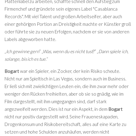
Plattenlabel zu arbeiten, schaffte schnell den Aufstieg zum
Firmenchef und gründete sein eigenes Label "Casablanca
Records". Mit viel Talent und großen Arbeitseifer, aber auch
einer gehörigen Portion an Dreistigkeit machte er Künstler groß
oder führte sie zu neuen Erfolgen, nachdem er sie von anderen
Labels abgeworben hatte.
„Ich gewinne gern
“
„Was, wenn du es nicht tust
?“
„Dann spiele ich,
solange, bis ich es tue.“
Bogart
war ein Spieler, ein Zocker, der kein Risiko scheute.
Nicht nur am Spieltisch in Las Vegas, sondern auch im Business.
Er ließ sich mit zwielichtigen Leuten ein, die ihm zwar mehr oder
weniger den Rücken freihielten, aber ob sie so gnädig, wie im
Film dargestellt, mit ihm umgegangen sind, darf stark
angezweifelt werden. Dies ist nur ein Aspekt, in dem
Bogart
nicht nur positiv dargestellt wird. Seine Fraueneskapaden,
Drogenkonsum und Risikobereitschaft, alles auf eine Karte zu
setzen und hohe Schulden anzuhäufen, werden nicht