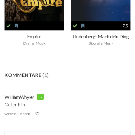
7.5
Empire
Lindenberg! Mach dein Ding
Drama, Musik
Biografie, Musik
KOMMENTARE
(
1
)
WilliamWhyler
8
Guter Film.
vor fast 3 Jahren