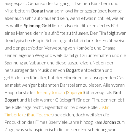
ausgespart. Genauso der Umgang mit seinen Künstlern und
Mitarbeitern.
Bogart
war sehr loyal ihnen gegenüber, konnte
aber auch sehr aufbrausend sein, wenn etwas nicht lief, wie er
es wollte.
Spinning Gold
liefert also ein differenziertes Bild
eines Mannes, der nie aufhörte zu träumen. Der Film folgt zwar
dem typischen Biopic-Schema, geht dabei dank der Erzählweise
und der geschickten Verwebung von Komödie und Drama
seinen eigenen Weg und weiß damit gut zu unterhalten und die
Spannung aufzubauen und diese auszureizen. Neben der
herausragenden Musik der von
Bogart
entdeckten und
geförderten Künstler, hat der Film einen herausragenden Cast
an meist weniger bekannten Darstellern zu bieten. Allen voran
Hauptdarsteller
Jeremy Jordan
(
Supergirl
) überzeugt als
Neil
Bogart
und ist ein wahrer Glücksgriff für den Film, denn er lebt
die Rolle regelrecht. Eigentlich sollte diese Rolle
Justin
Timberlake
(
Bad Teacher
) bekleiden, doch weil sich die
Produktion des Filmes über viele Jahre hinzog, kam
Jordan
zum
Zuge, was schauspielerisch die bessere Entscheidung war.