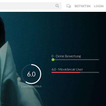
BEITRETEN
LOGIN
0
· Deine Bewertung
6.0 · Moviebreak User
6.0
Durchschnittlich