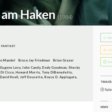
u am Haken
(1984)
Ge
FANTASY
Lie
oo Mandel
Bruce Jay Friedman
Brian Grazer
Sch
,
Eugene Levy
,
John Candy
,
Dody Goodman
,
Shecky
Di Cicco
,
Howard Morris
,
Tony DiBenedetto
,
David Knell
,
Jeff Doucette
,
Royce D. Applegate
,
TRAILER 
Spla
NEWS