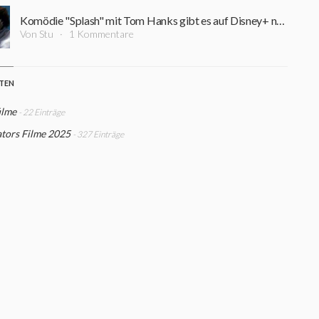
Komödie "Splash" mit Tom Hanks gibt es auf Disney+ nur in zensierter Form zu sehen
Von Stu
1 Kommentare
STEN
ilme
- 22 Einträge
tors Filme 2025
- 327 Einträge