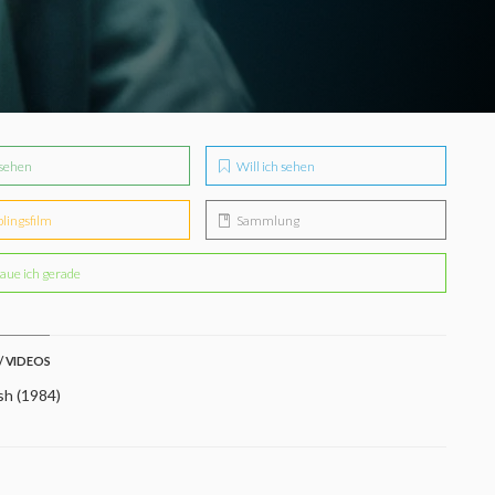
sehen
Will ich sehen
blingsfilm
Sammlung
aue ich gerade
/ VIDEOS
sh (1984)