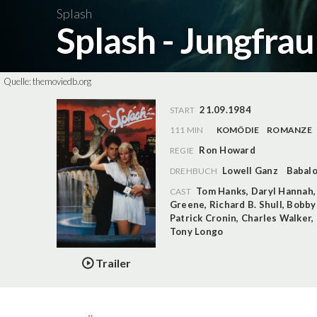
Splash
Splash - Jungfra
Quelle:
themoviedb.org
21.09.1984
START
111 MIN
KOMÖDIE
ROMANZE
Ron Howard
REGIE
Lowell Ganz
Babal
DREHBUCH
Tom Hanks
,
Daryl Hannah
CAST
Greene
,
Richard B. Shull
,
Bobby 
Patrick Cronin
,
Charles Walker
,
Tony Longo
Trailer