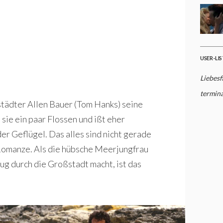
USER-LI
Liebesf
termina
städter Allen Bauer (Tom Hanks) seine
sie ein paar Flossen und ißt eher
er Geflügel. Das alles sind nicht gerade
Romanze. Als die hübsche Meerjungfrau
ug durch die Großstadt macht, ist das