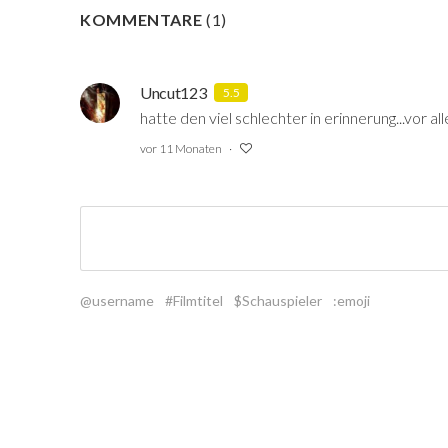
KOMMENTARE
(
1
)
Uncut123
5.5
hatte den viel schlechter in erinnerung...vor a
vor 11 Monaten
@username
#Filmtitel
$Schauspieler
:emoji