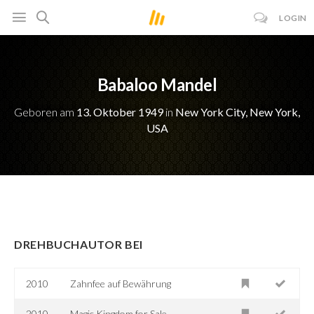
LOGIN
Babaloo Mandel
Geboren am
13. Oktober 1949
in
New York City, New York,
USA
DREHBUCHAUTOR BEI
2010
Zahnfee auf Bewährung
2010
Magic Kingdom for Sale