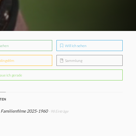
sehen
Will ich sehen
blingsfilm
Sammlung
aue ich gerade
STEN
 Familienfilme 2025-1960
- 98 Einträge