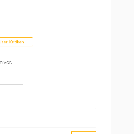
User-Kritiken
m vor.