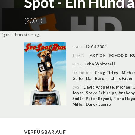
Spot - Ein Hund
(2001)
Quelle:
themoviedb.org
12.04.2001
START
94 MIN
ACTION
KOMÖDIE
KR
John Whitesell
REGIE
Craig Titley
Michae
DREHBUCH
Gallo
Dan Baron
Chris Faber
David Arquette
,
Michael 
CAST
Jones
,
Steve Schirripa
,
Anthony
Smith
,
Peter Bryant
,
Fiona Hog
Miller
,
Darcy Laurie
VERFÜGBAR AUF