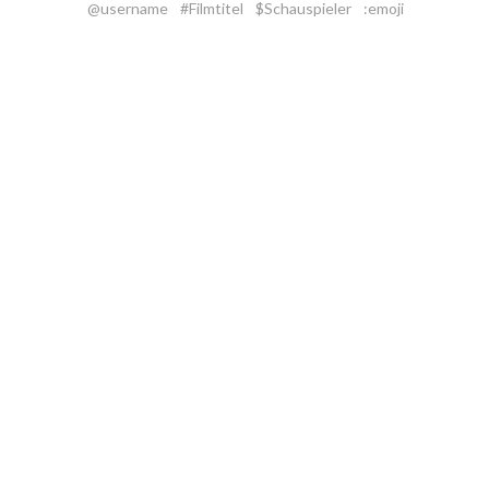
@username
#Filmtitel
$Schauspieler
:emoji