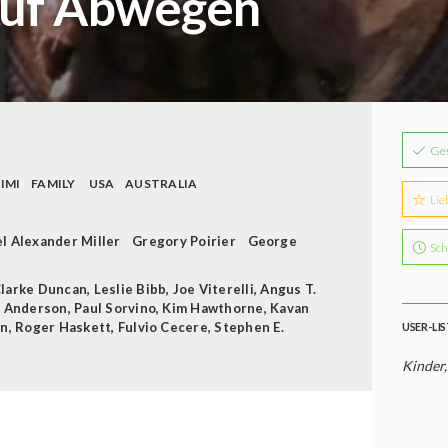
 auf Abwegen
Ge
IMI
FAMILY
USA
AUSTRALIA
Lie
l Alexander Miller
Gregory Poirier
George
Sch
Clarke Duncan
,
Leslie Bibb
,
Joe Viterelli
,
Angus T.
 Anderson
,
Paul Sorvino
,
Kim Hawthorne
,
Kavan
an
,
Roger Haskett
,
Fulvio Cecere
,
Stephen E.
USER-LI
Kinder,