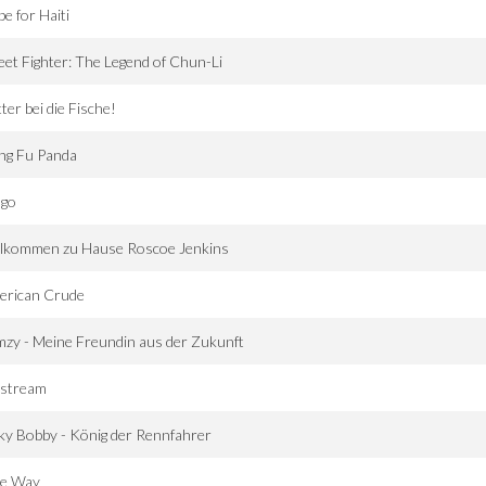
e for Haiti
eet Fighter: The Legend of Chun-Li
ter bei die Fische!
ng Fu Panda
lgo
llkommen zu Hause Roscoe Jenkins
erican Crude
zy - Meine Freundin aus der Zukunft
pstream
ky Bobby - König der Rennfahrer
e Way