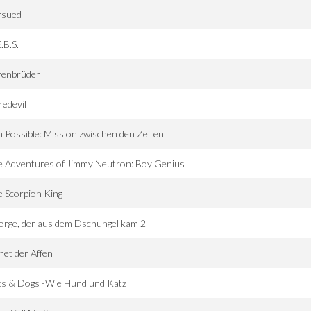
rsued
.B.S.
renbrüder
edevil
 Possible: Mission zwischen den Zeiten
e Adventures of Jimmy Neutron: Boy Genius
 Scorpion King
rge, der aus dem Dschungel kam 2
net der Affen
ts & Dogs -Wie Hund und Katz