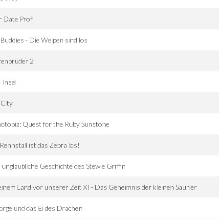
 Date Profi
 Buddies - Die Welpen sind los
renbrüder 2
 Insel
 City
otopia: Quest for the Ruby Sunstone
Rennstall ist das Zebra los!
 unglaubliche Geschichte des Stewie Griffin
einem Land vor unserer Zeit XI - Das Geheimnis der kleinen Saurier
rge und das Ei des Drachen