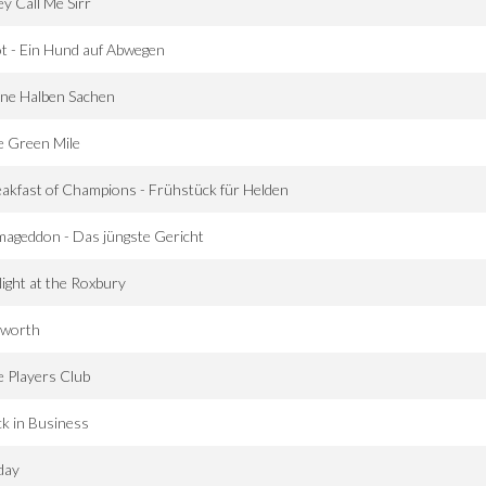
y Call Me Sirr
t - Ein Hund auf Abwegen
ne Halben Sachen
e Green Mile
akfast of Champions - Frühstück für Helden
ageddon - Das jüngste Gericht
ight at the Roxbury
lworth
 Players Club
k in Business
day