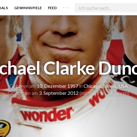
. . .
IALS
GEWINNSPIELE
FEED
chael Clarke Dun
Geboren am
10. Dezember 1957
in
Chicago, Illinois, USA
Gestorben am
3. September 2012
(mit mehr als 54 Jahren)