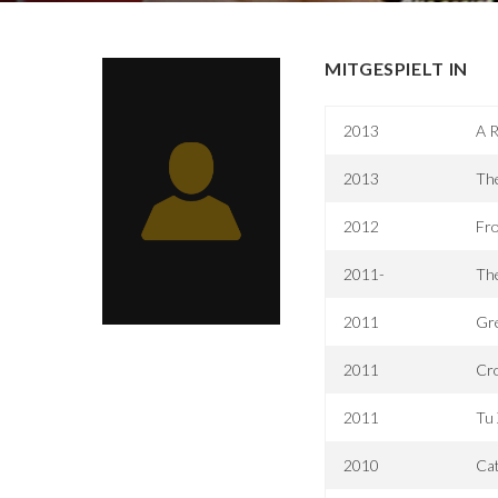
MITGESPIELT IN
2013
A R
2013
Th
2012
Fr
2011-
The
2011
Gr
2011
Cro
2011
Tu 
2010
Cat