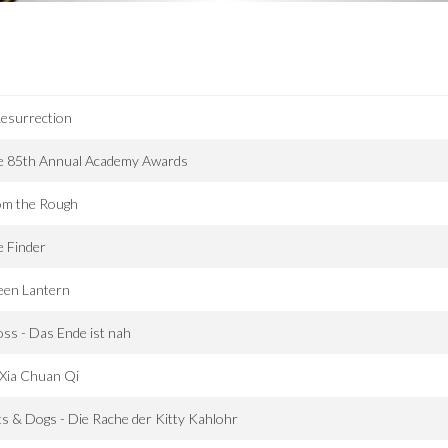
esurrection
e 85th Annual Academy Awards
om the Rough
 Finder
een Lantern
ss - Das Ende ist nah
Xia Chuan Qi
s & Dogs - Die Rache der Kitty Kahlohr