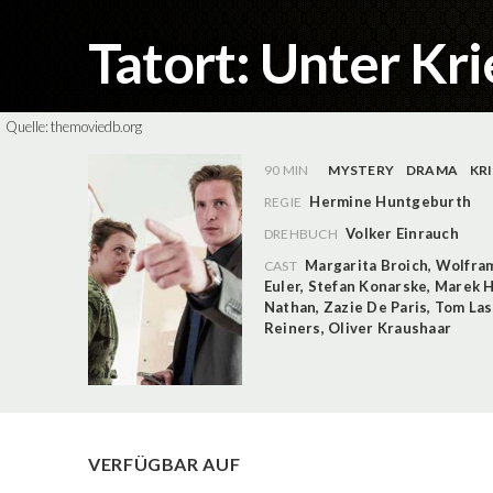
Tatort: Unter Kr
Quelle:
themoviedb.org
90 MIN
MYSTERY
DRAMA
KR
Hermine Huntgeburth
REGIE
Volker Einrauch
DREHBUCH
Margarita Broich
,
Wolfra
CAST
Euler
,
Stefan Konarske
,
Marek H
Nathan
,
Zazie De Paris
,
Tom Las
Reiners
,
Oliver Kraushaar
VERFÜGBAR AUF