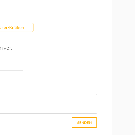
User-Kritiken
m vor.