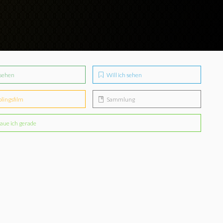
sehen
Will ich sehen
blingsfilm
Sammlung
aue ich gerade