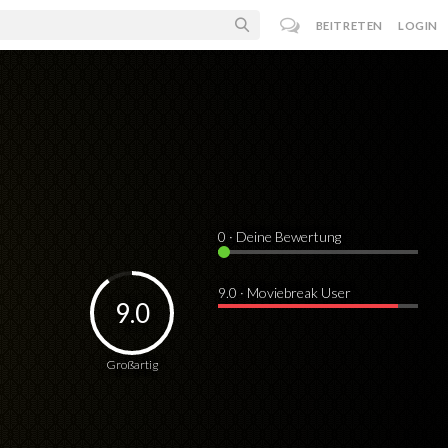
BEITRETEN
LOGIN
0
· Deine Bewertung
9.0 · Moviebreak User
9.0
Großartig