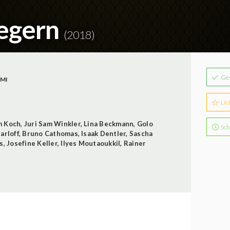
iegern
(2018)
Ge
IMI
Lie
m Koch
,
Juri Sam Winkler
,
Lina Beckmann
,
Golo
Sch
arloff
,
Bruno Cathomas
,
Isaak Dentler
,
Sascha
s
,
Josefine Keller
,
Ilyes Moutaoukkil
,
Rainer