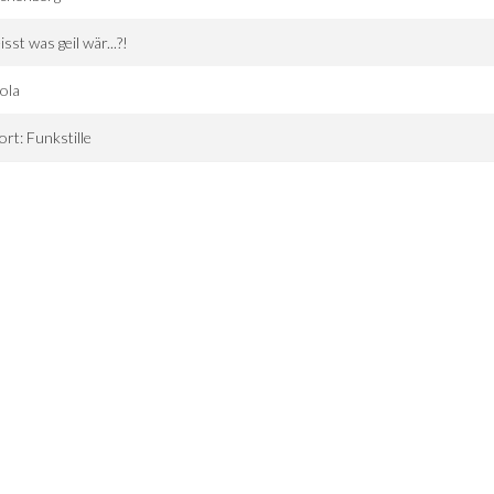
sst was geil wär...?!
ola
ort: Funkstille