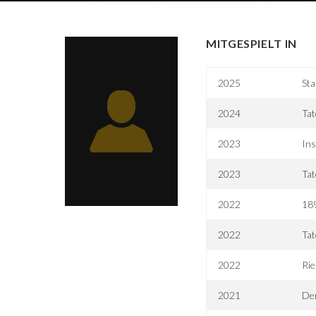
MITGESPIELT IN
2025
Sta
2024
Tat
2023
Ins
2023
Tat
2022
18
2022
Tat
2022
Rie
2021
Der