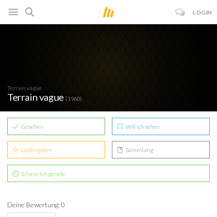
LOGIN
Terrain vague
Terrain vague
(1960)
Gesehen
Will ich sehen
Lieblingsfilm
Sammlung
Schaue ich gerade
Deine Bewertung: 0