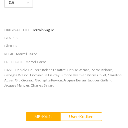
0.5
ORIGINAL TITEL
Terrain vague
GENRES
LÄNDER
REGIE
Marcel Carné
DREHBUCH
Marcel Carné
CAST
Danièle Gaubert
,
Roland Lesaffre
,
Denise Vernac
,
Pierre Richard
,
Georges Wilson
,
Dominique Davray
,
Simone Berthier
,
Pierre Collet
,
Claudine
Auger
,
Gib Grossac
,
Georgette Peyron
,
Jacques Berger
,
Jacques Galland
,
Jacques Mancier
,
Charles Bayard
MB-Kritik
User-Kritiken