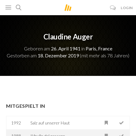
LOGIN
Claudine Auger
Geboren am
26. April 1941
in
Paris, France
Gestorben am
18. Dezember 2019
(mit mehr als 78 Jahren)
MITGESPIELT IN
1992
Salz auf unserer Haut
1988
Il frullo del passero