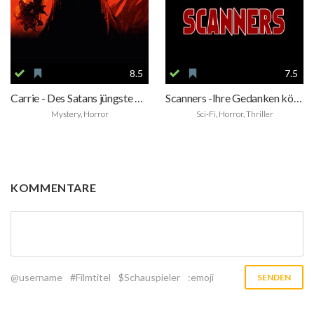
8.5
7.5
Carrie - Des Satans jüngste Tochter
Scanners -Ihre Gedanken können töten
Mystery, Horror
Sci-Fi, Horror, Thriller
KOMMENTARE
@username
#Filmtitel
$Schauspieler
:emoji