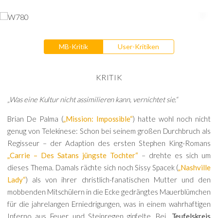
MB-Kritik
User-Kritiken
KRITIK
„Was eine Kultur nicht assimilieren kann, vernichtet sie.“
Brian De Palma (
„Mission: Impossible“
) hatte wohl noch nicht
genug von Telekinese: Schon bei seinem großen Durchbruch als
Regisseur – der Adaption des ersten Stephen King-Romans
„Carrie – Des Satans jüngste Tochter“
– drehte es sich um
dieses Thema. Damals rächte sich noch Sissy Spacek (
„Nashville
Lady“
) als von ihrer christlich-fanatischen Mutter und den
mobbenden Mitschülern in die Ecke gedrängtes Mauerblümchen
für die jahrelangen Erniedrigungen, was in einem wahrhaftigen
Inferno aus Feuer und Steinregen gipfelte. Bei
„Teufelskreis