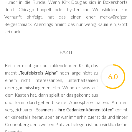
Humor in die Runde. Wenn Kirk Douglas sich in Boxershorts
durch Chicago hangelt oder hysterische Weibsbildern zur
Vernunft ohrfeigt, hat das einen eher merkwürdigen
Beigeschmack. Allerdings nimmt das nur wenig Raum ein, Gott
sei dank.
FAZIT
Bei aller nicht ganz auszublendenden Kritik, das
macht
„Teufelskreis Alpha“
noch lange nicht zu
6.0
einem nicht interessanten, unterhaltsamen
oder gar misslungenen Film. Wenn er was auf
dem Kasten hat, dann spielt er das gekonnt aus
und kann durchgehend seine Atmosphäre halten. An den
vergleichbaren
„Scanners - Ihre Gedanken können töten“
kommt
er keinesfalls heran, aber er war immerhin zuerst da und hinter
Cronenberg den zweiten Platz zu belegen ist nun wirklich keine
Schande.