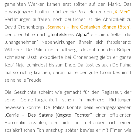
gemeinten Werken kamen erst später auf den Markt. Das
etwas jüngere Publikum dürften die Parallelen zu den
„X-Men“
-
Verfilmungen auffallen, noch deutlicher ist die Ähnlichkeit zu
David Cronenbergs
„Scanners - Ihre Gedanken können töten“
,
der drei Jahre nach
„Teufelskreis Alpha“
erschien. Selbst die
„unangenehmen“ Nebenwirkungen ähneln sich frappierend:
Während De Palma noch halbwegs dezent nur den Brägen
schmelzen lässt, explodierte bei Cronenberg gleich er ganze
Kopf. Naja, zumindest bis zum Ende. Da lässt es auch De Palma
mal so richtig krachen, daran hatte der gute Croni bestimmt
seine helle Freude.
Die Geschichte scheint wie gemacht für den Regisseur, der
seine Genre-Tauglichkeit schon in mehrere Richtungen
beweisen konnte. De Palma konnte beim vorangegangenen
„Carrie – Des Satans jüngste Tochter“
einen effizienten
Horrorfilm erzählen, der nicht nur nebenbei auch einen
sozialkritischen Ton anschlug, später bewies er mit Filmen wie