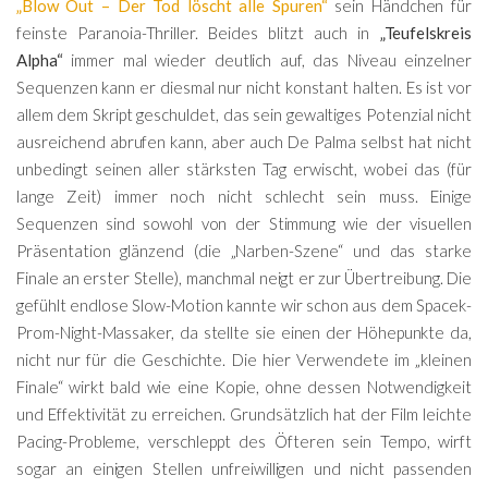
„Blow Out – Der Tod löscht alle Spuren“
sein Händchen für
feinste Paranoia-Thriller. Beides blitzt auch in
„Teufelskreis
Alpha“
immer mal wieder deutlich auf, das Niveau einzelner
Sequenzen kann er diesmal nur nicht konstant halten. Es ist vor
allem dem Skript geschuldet, das sein gewaltiges Potenzial nicht
ausreichend abrufen kann, aber auch De Palma selbst hat nicht
unbedingt seinen aller stärksten Tag erwischt, wobei das (für
lange Zeit) immer noch nicht schlecht sein muss. Einige
Sequenzen sind sowohl von der Stimmung wie der visuellen
Präsentation glänzend (die „Narben-Szene“ und das starke
Finale an erster Stelle), manchmal neigt er zur Übertreibung. Die
gefühlt endlose Slow-Motion kannte wir schon aus dem Spacek-
Prom-Night-Massaker, da stellte sie einen der Höhepunkte da,
nicht nur für die Geschichte. Die hier Verwendete im „kleinen
Finale“ wirkt bald wie eine Kopie, ohne dessen Notwendigkeit
und Effektivität zu erreichen. Grundsätzlich hat der Film leichte
Pacing-Probleme, verschleppt des Öfteren sein Tempo, wirft
sogar an einigen Stellen unfreiwilligen und nicht passenden