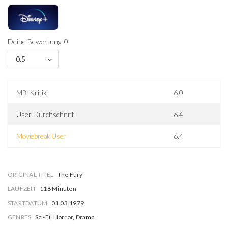
Deine Bewertung: 0
0.5
MB-Kritik
6.0
User Durchschnitt
6.4
Moviebreak User
6.4
ORIGINAL TITEL
The Fury
LAUFZEIT
118 Minuten
STARTDATUM
01.03.1979
GENRES
Sci-Fi, Horror, Drama