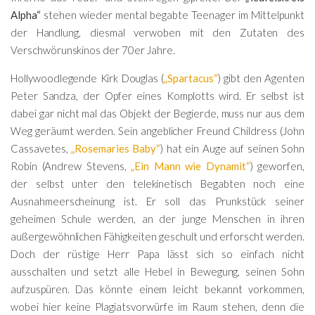
Alpha“
stehen wieder mental begabte Teenager im Mittelpunkt
der Handlung, diesmal verwoben mit den Zutaten des
Verschwörunskinos der 70er Jahre.
Hollywoodlegende Kirk Douglas (
„Spartacus“
) gibt den Agenten
Peter Sandza, der Opfer eines Komplotts wird. Er selbst ist
dabei gar nicht mal das Objekt der Begierde, muss nur aus dem
Weg geräumt werden. Sein angeblicher Freund Childress (John
Cassavetes,
„Rosemaries Baby“
) hat ein Auge auf seinen Sohn
Robin (Andrew Stevens,
„Ein Mann wie Dynamit“
) geworfen,
der selbst unter den telekinetisch Begabten noch eine
Ausnahmeerscheinung ist. Er soll das Prunkstück seiner
geheimen Schule werden, an der junge Menschen in ihren
außergewöhnlichen Fähigkeiten geschult und erforscht werden.
Doch der rüstige Herr Papa lässt sich so einfach nicht
ausschalten und setzt alle Hebel in Bewegung, seinen Sohn
aufzuspüren. Das könnte einem leicht bekannt vorkommen,
wobei hier keine Plagiatsvorwürfe im Raum stehen, denn die