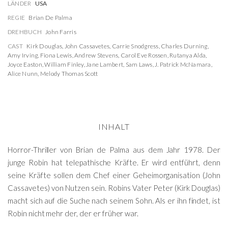
LÄNDER
USA
REGIE
Brian De Palma
DREHBUCH
John Farris
CAST
Kirk Douglas
,
John Cassavetes
,
Carrie Snodgress
,
Charles Durning
,
Amy Irving
,
Fiona Lewis
,
Andrew Stevens
,
Carol Eve Rossen
,
Rutanya Alda
,
Joyce Easton
,
William Finley
,
Jane Lambert
,
Sam Laws
,
J. Patrick McNamara
,
Alice Nunn
,
Melody Thomas Scott
INHALT
Horror-Thriller von Brian de Palma aus dem Jahr 1978. Der
junge Robin hat telepathische Kräfte. Er wird entführt, denn
seine Kräfte sollen dem Chef einer Geheimorganisation (John
Cassavetes) von Nutzen sein. Robins Vater Peter (Kirk Douglas)
macht sich auf die Suche nach seinem Sohn. Als er ihn findet, ist
Robin nicht mehr der, der er früher war.