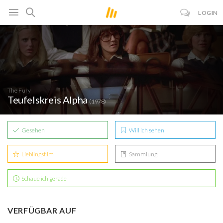
LOGIN
The Fury
Teufelskreis Alpha
(1978)
Gesehen
Will ich sehen
Lieblingsfilm
Sammlung
Schaue ich gerade
VERFÜGBAR AUF