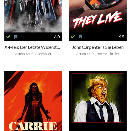
6.0
6.5
X-Men: Der Letzte Widerstand
John Carpenter's Sie Leben
Action, Sci-Fi, Abenteuer
Action, Sci-Fi, Horror, Thriller