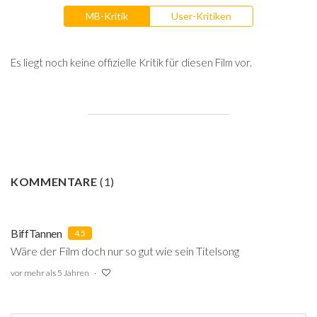
MB-Kritik
User-Kritiken
Es liegt noch keine offizielle Kritik für diesen Film vor.
KOMMENTARE
(
1
)
BiffTannen
4.5
Wäre der Film doch nur so gut wie sein Titelsong
vor mehr als 5 Jahren