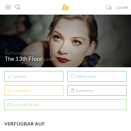
LOGIN
The Thirteenth Floor
The 13th Floor
(1999)
Gesehen
Will ich sehen
Lieblingsfilm
Sammlung
Schaue ich gerade
VERFÜGBAR AUF