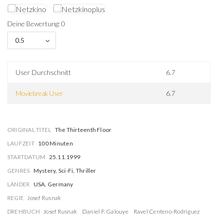
Deine Bewertung: 0
0.5
User Durchschnitt
6.7
Moviebreak User
6.7
ORIGINAL TITEL
The Thirteenth Floor
LAUFZEIT
100 Minuten
STARTDATUM
25.11.1999
GENRES
Mystery, Sci-Fi, Thriller
LÄNDER
USA, Germany
REGIE
Josef Rusnak
DREHBUCH
Josef Rusnak
Daniel F. Galouye
Ravel Centeno-Rodriguez