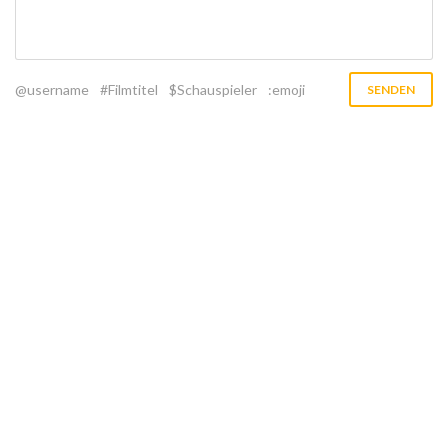
@username
#Filmtitel
$Schauspieler
:emoji