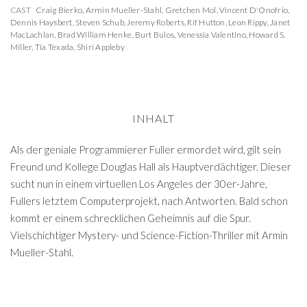
CAST
Craig Bierko
,
Armin Mueller-Stahl
,
Gretchen Mol
,
Vincent D'Onofrio
,
Dennis Haysbert
,
Steven Schub
,
Jeremy Roberts
,
Rif Hutton
,
Leon Rippy
,
Janet
MacLachlan
,
Brad William Henke
,
Burt Bulos
,
Venessia Valentino
,
Howard S.
Miller
,
Tia Texada
,
Shiri Appleby
INHALT
Als der geniale Programmierer Fuller ermordet wird, gilt sein
Freund und Kollege Douglas Hall als Hauptverdächtiger. Dieser
sucht nun in einem virtuellen Los Angeles der 30er-Jahre,
Fullers letztem Computerprojekt, nach Antworten. Bald schon
kommt er einem schrecklichen Geheimnis auf die Spur.
Vielschichtiger Mystery- und Science-Fiction-Thriller mit Armin
Mueller-Stahl.