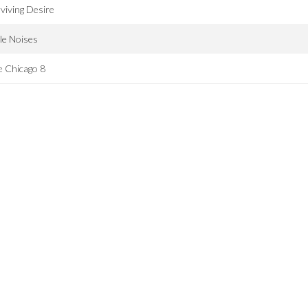
viving Desire
tle Noises
 Chicago 8