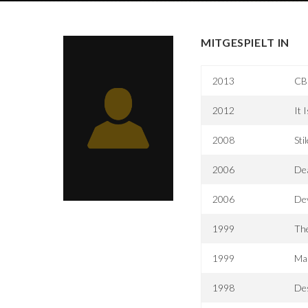
MITGESPIELT IN
2013
CB
2012
It 
2008
Sti
2006
Dea
2006
Dev
1999
The
1999
Ma
1998
De