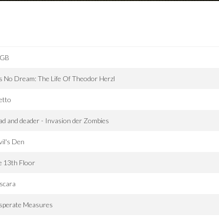
GB
Is No Dream: The Life Of Theodor Herzl
letto
d and deader - Invasion der Zombies
il's Den
 13th Floor
scara
sperate Measures