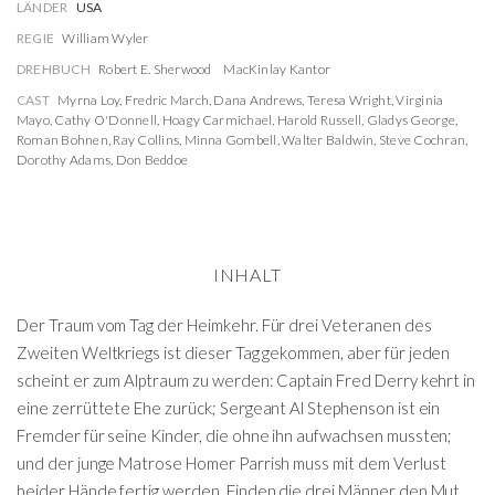
LÄNDER
USA
REGIE
William Wyler
DREHBUCH
Robert E. Sherwood
MacKinlay Kantor
CAST
Myrna Loy
,
Fredric March
,
Dana Andrews
,
Teresa Wright
,
Virginia
Mayo
,
Cathy O'Donnell
,
Hoagy Carmichael
,
Harold Russell
,
Gladys George
,
Roman Bohnen
,
Ray Collins
,
Minna Gombell
,
Walter Baldwin
,
Steve Cochran
,
Dorothy Adams
,
Don Beddoe
INHALT
Der Traum vom Tag der Heimkehr. Für drei Veteranen des
Zweiten Weltkriegs ist dieser Tag gekommen, aber für jeden
scheint er zum Alptraum zu werden: Captain Fred Derry kehrt in
eine zerrüttete Ehe zurück; Sergeant Al Stephenson ist ein
Fremder für seine Kinder, die ohne ihn aufwachsen mussten;
und der junge Matrose Homer Parrish muss mit dem Verlust
beider Hände fertig werden. Finden die drei Männer den Mut,