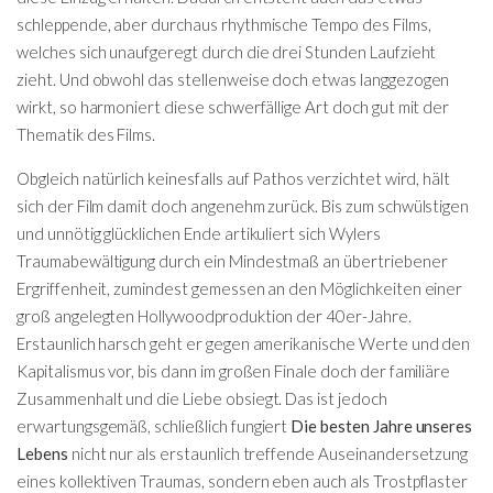
schleppende, aber durchaus rhythmische Tempo des Films,
welches sich unaufgeregt durch die drei Stunden Laufzieht
zieht. Und obwohl das stellenweise doch etwas langgezogen
wirkt, so harmoniert diese schwerfällige Art doch gut mit der
Thematik des Films.
Obgleich natürlich keinesfalls auf Pathos verzichtet wird, hält
sich der Film damit doch angenehm zurück. Bis zum schwülstigen
und unnötig glücklichen Ende artikuliert sich Wylers
Traumabewältigung durch ein Mindestmaß an übertriebener
Ergriffenheit, zumindest gemessen an den Möglichkeiten einer
groß angelegten Hollywoodproduktion der 40er-Jahre.
Erstaunlich harsch geht er gegen amerikanische Werte und den
Kapitalismus vor, bis dann im großen Finale doch der familiäre
Zusammenhalt und die Liebe obsiegt. Das ist jedoch
erwartungsgemäß, schließlich fungiert
Die besten Jahre unseres
Lebens
nicht nur als erstaunlich treffende Auseinandersetzung
eines kollektiven Traumas, sondern eben auch als Trostpflaster