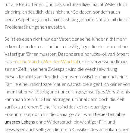
für alle Betroffenen. Und das sind unzählige, macht Wyler doch
eindringlich deutlich, dass nicht nur Soldaten, sondern auch
deren Angehörige und damit fast die gesamte Nation, mit dieser
Problematik umgehen mussten.
So ist es eben nicht nur der Vater, der seine Kinder nicht mehr
erkennt, sondern es sind auch die Zöglinge, die ein Leben ohne
Vaterfigur führen mussten. Besonders eindrucksvoll verkörpert
das
Fredric March
(
Wer den Wind sät
), eine vergessene Ikone
seiner Zeit. In seinem Zwiespalt wird die Wechselwirkung
dieses Konflikts am deutlichsten, wenn zwischen ihm und seine
Familie eine unsichtbare Mauer wächst, die eigentlich keiner von
ihnen haben will. Stetig und nur durch gegenseitiges Verständnis
kann man Stein für Stein abtragen, um final dann doch die Zeit
zurück zu drehen. Sicherlich sind das keine neuartigen
Erkenntnisse, doch für die damalige Zeit war
Die besten Jahre
unseres Lebens
ohne Widerspruch ein wichtiger Film und
deswegen auch völlig verdient ein Klassiker des amerikanischen