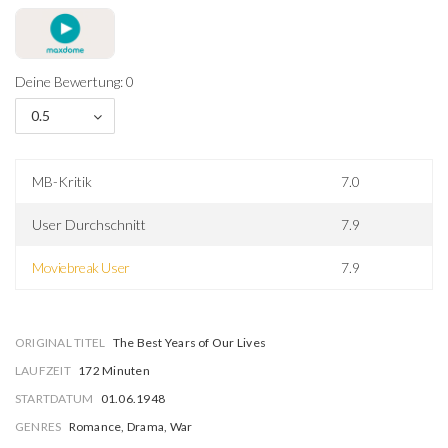
Deine Bewertung: 0
0.5
MB-Kritik
7.0
User Durchschnitt
7.9
Moviebreak User
7.9
ORIGINAL TITEL
The Best Years of Our Lives
LAUFZEIT
172 Minuten
STARTDATUM
01.06.1948
GENRES
Romance, Drama, War