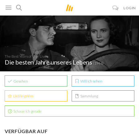
LOGIN
The Best Years of Our Lives
Die besten Jahre unseres Lebens
(1946)
Gesehen
Will ich sehen
Lieblingsfilm
Sammlung
Schaue ich gerade
VERFÜGBAR AUF