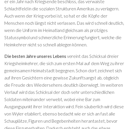
er ein Jahr nach Kriegsende beschloss, das verwaiste
Schlachtfeld in die sozialen Strukturen Amerikas zu verlagern.
Auch wenn der Krieg vorbei ist, so hat er die Köpfe der
Menschen noch längst nicht verlassen. Das wird schnell deutlich,
wenn die Uniform im Heimatland gleichsam als protziges
Statussymbol und schmerzliche Erinnerung fungiert, welche die
Heimkehrer nicht so schnell ablegen können.
Die besten Jahre unseres Lebens
vereint das Schicksal dreier
Kriegsheimkehrer, die sich zum ersten Mal auf dem Weg zu ihrer
gemeinsamen Heimatstadt begegnen. Schon dort zeichnet sich
auf ihren Gesichtern eine gewisse Zukunftsangst ab, obgleich
die Freude des Wiedersehens deutlich überwiegt. Im weiteren
Verlauf wird das Schicksal der doch sehr unterschiedlichen
Soldaten miteinander verwebt, wobei eine Bar zum
Ausgangspunkt ihrer Interaktion wird. Fein säuberlich wird diese
von Wyler etabliert, ebenso bedacht wie er sich an fast alle
Schauplätze, Figuren und Begebenheiten herantastet, bevor
diese Einzug erhalten. Dadurch entsteht auch das etwas