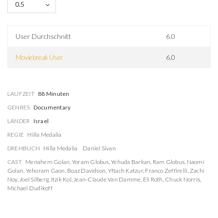
0.5
User Durchschnitt
6.0
Moviebreak User
6.0
LAUFZEIT
88 Minuten
GENRES
Documentary
LÄNDER
Israel
REGIE
Hilla Medalia
DREHBUCH
Hilla Medalia
Daniel Sivan
CAST
Menahem Golan
,
Yoram Globus
,
Yehuda Barkan
,
Ram Globus
,
Naomi
Golan
,
Yehoram Gaon
,
Boaz Davidson
,
Yftach Katzur
,
Franco Zeffirelli
,
Zachi
Noy
,
Joel Silberg
,
Itzik Kol
,
Jean-Claude Van Damme
,
Eli Roth
,
Chuck Norris
,
Michael Dudikoff