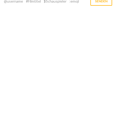
@username
#Filmtitel
$Schauspieler
:emoji