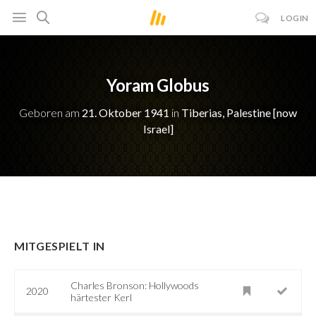
LOGIN
Yoram Globus
Geboren am
21. Oktober 1941
in
Tiberias, Palestine [now
Israel]
MITGESPIELT IN
Charles Bronson: Hollywoods
2020
härtester Kerl