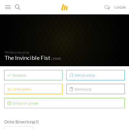
LOGIN
Tie shou wu qing
The Invincible Fist
(1969)
Gesehen
Will ich sehen
Lieblingsfilm
Sammlung
Schaue ich gerade
Deine Bewertung: 0