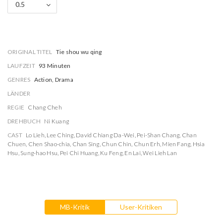
0.5
ORIGINAL TITEL
Tie shou wu qing
LAUFZEIT
93 Minuten
GENRES
Action, Drama
LÄNDER
REGIE
Chang Cheh
DREHBUCH
Ni Kuang
CAST
Lo Lieh
,
Lee Ching
,
David Chiang Da-Wei
,
Pei-Shan Chang
,
Chan
Chuen
,
Chen Shao-chia
,
Chan Sing
,
Chun Chin
,
Chun Erh
,
Mien Fang
,
Hsia
Hsu
,
Sung-hao Hsu
,
Pei Chi Huang
,
Ku Feng
,
En Lai
,
Wei Lieh Lan
MB-Kritik
User-Kritiken