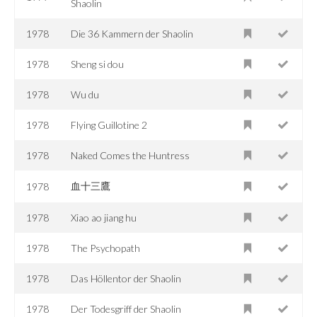
Shaolin
1978
Die 36 Kammern der Shaolin
1978
Sheng si dou
1978
Wu du
1978
Flying Guillotine 2
1978
Naked Comes the Huntress
血十三鷹
1978
1978
Xiao ao jiang hu
1978
The Psychopath
1978
Das Höllentor der Shaolin
1978
Der Todesgriff der Shaolin