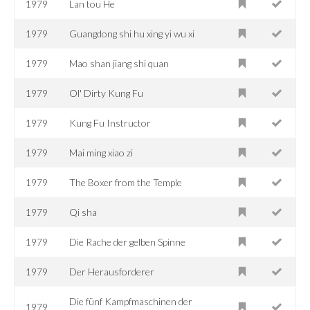
1979
Lan tou He
1979
Guangdong shi hu xing yi wu xi
1979
Mao shan jiang shi quan
1979
Ol' Dirty Kung Fu
1979
Kung Fu Instructor
1979
Mai ming xiao zi
1979
The Boxer from the Temple
1979
Qi sha
1979
Die Rache der gelben Spinne
1979
Der Herausforderer
Die fünf Kampfmaschinen der
1979