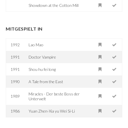
Showdown at the Cotton Mill
MITGESPIELT IN
1992
Lao Mao
1991
Doctor Vampire
1991
Shou hu fei long
1990
A Tale from the East
Miracles - Der beste Boss der
1989
Unterwelt
1986
Yuan Zhen-Xia yu Wei Si-Li