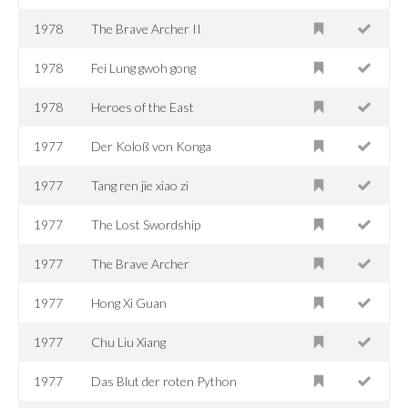
1978
The Brave Archer II
1978
Fei Lung gwoh gong
1978
Heroes of the East
1977
Der Koloß von Konga
1977
Tang ren jie xiao zi
1977
The Lost Swordship
1977
The Brave Archer
1977
Hong Xi Guan
1977
Chu Liu Xiang
1977
Das Blut der roten Python