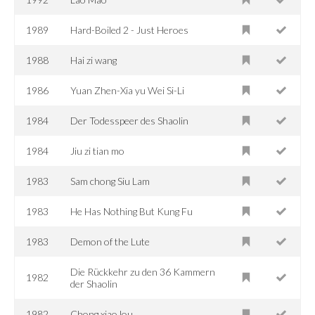
1989
Hard-Boiled 2 - Just Heroes
1988
Hai zi wang
1986
Yuan Zhen-Xia yu Wei Si-Li
1984
Der Todesspeer des Shaolin
1984
Jiu zi tian mo
1983
Sam chong Siu Lam
1983
He Has Nothing But Kung Fu
1983
Demon of the Lute
Die Rückkehr zu den 36 Kammern
1982
der Shaolin
1982
Chong xiao lou