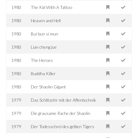
1980
The Kid With A Tattoo
1980
Heaven and Hell
1980
Bui bun si mun
1980
Lian cheng jue
1980
The Heroes
1980
Buddha Killer
1980
Der Shaolin Gigant
1979
Das Schlitzohr mit der Affentechnik
1979
Die grausame Rache der Shaolin
1979
Der Todesschrei des gelben Tigers