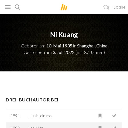
LOGIN
Ni Kuang
Geboren am
10. Mai 1935
in
Shanghai, China
Gestorben am
3. Juli 2022
(mit 87 Jahren)
DREHBUCHAUTOR BEI
1994
Liu zhi qin mo
1992
Lao Mao