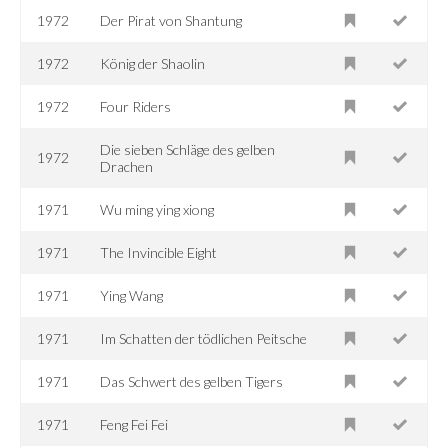
1972
Der Pirat von Shantung
1972
König der Shaolin
1972
Four Riders
Die sieben Schläge des gelben
1972
Drachen
1971
Wu ming ying xiong
1971
The Invincible Eight
1971
Ying Wang
1971
Im Schatten der tödlichen Peitsche
1971
Das Schwert des gelben Tigers
1971
Feng Fei Fei