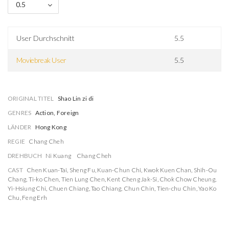
0.5
User Durchschnitt
5.5
Moviebreak User
5.5
ORIGINAL TITEL
Shao Lin zi di
GENRES
Action, Foreign
LÄNDER
Hong Kong
REGIE
Chang Cheh
DREHBUCH
Ni Kuang
Chang Cheh
CAST
Chen Kuan-Tai
,
Sheng Fu
,
Kuan-Chun Chi
,
Kwok Kuen Chan
,
Shih-Ou
Chang
,
Ti-ko Chen
,
Tien Lung Chen
,
Kent Cheng Jak-Si
,
Chok Chow Cheung
,
Yi-Hsiung Chi
,
Chuen Chiang
,
Tao Chiang
,
Chun Chin
,
Tien-chu Chin
,
Yao Ko
Chu
,
Feng Erh