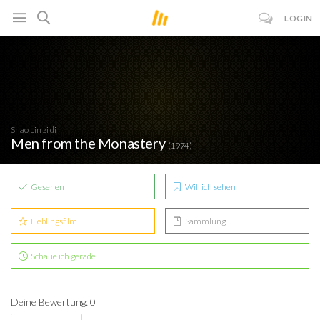
LOGIN
Shao Lin zi di
Men from the Monastery
(1974)
Gesehen
Will ich sehen
Lieblingsfilm
Sammlung
Schaue ich gerade
Deine Bewertung: 0