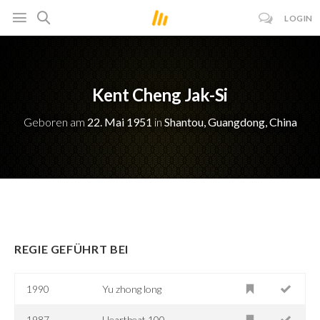
LOGIN
Kent Cheng Jak-Si
Geboren am
22. Mai 1951
in
Shantou, Guangdong, China
REGIE GEFÜHRT BEI
1990
Yu zhong long
1987
Heartbeat 100