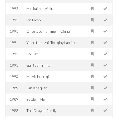
1992
Miu kai sup yi siu
1992
Dr. Lamb
1991
Once Upon a Time in China
1991
Yu pu tuan zhi: Tou qing bao jian
1991
Bo Hao
1991
Spiritual Trinity
1990
Ma yi chuan qi
1989
San lang qi an
1989
Battle in Hell
1988
The Dragon Family