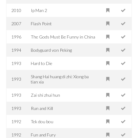
2010
Ip Man 2
2007
Flash Point
1996
The Gods Must Be Funny in China
1994
Bodyguard von Peking
1993
Hard to Die
Shang Hai huang di zhi: Xiong ba
1993
tian xia
1993
Zai shi zhui hun
1993
Run and Kill
1992
Tek dou bou
1992
Fun and Fury