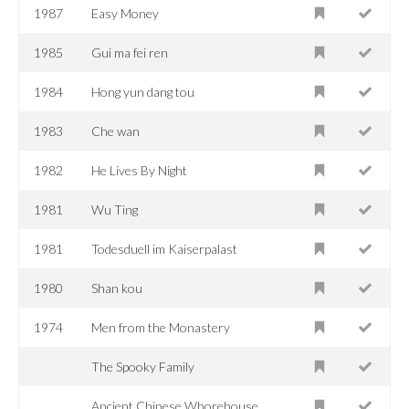
1987
Easy Money
1985
Gui ma fei ren
1984
Hong yun dang tou
1983
Che wan
1982
He Lives By Night
1981
Wu Ting
1981
Todesduell im Kaiserpalast
1980
Shan kou
1974
Men from the Monastery
The Spooky Family
Ancient Chinese Whorehouse