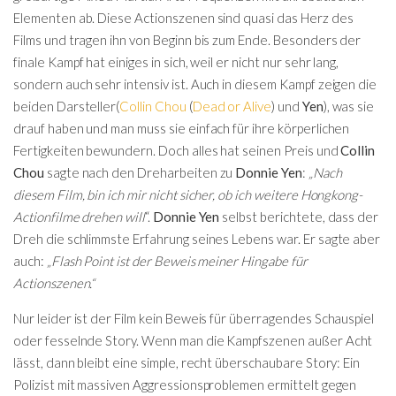
Elementen ab. Diese Actionszenen sind quasi das Herz des
Films und tragen ihn von Beginn bis zum Ende. Besonders der
finale Kampf hat einiges in sich, weil er nicht nur sehr lang,
sondern auch sehr intensiv ist. Auch in diesem Kampf zeigen die
beiden Darsteller(
Collin Chou
(
Dead or Alive
) und
Yen
), was sie
drauf haben und man muss sie einfach für ihre körperlichen
Fertigkeiten bewundern. Doch alles hat seinen Preis und
Collin
Chou
sagte nach den Dreharbeiten zu
Donnie Yen
:
„Nach
diesem Film, bin ich mir nicht sicher, ob ich weitere Hongkong-
Actionfilme drehen will
“.
Donnie Yen
selbst berichtete, dass der
Dreh die schlimmste Erfahrung seines Lebens war. Er sagte aber
auch:
„Flash Point ist der Beweis meiner Hingabe für
Actionszenen.“
Nur leider ist der Film kein Beweis für überragendes Schauspiel
oder fesselnde Story. Wenn man die Kampfszenen außer Acht
lässt, dann bleibt eine simple, recht überschaubare Story: Ein
Polizist mit massiven Aggressionsproblemen ermittelt gegen