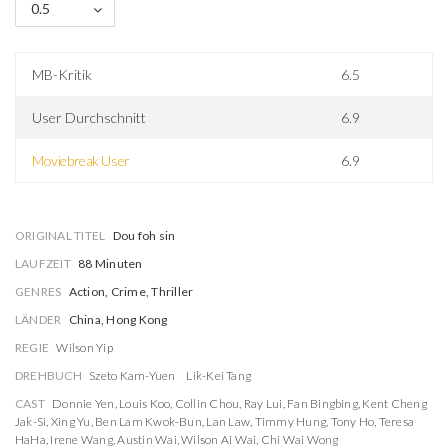
0.5
MB-Kritik
6.5
User Durchschnitt
6.9
Moviebreak User
6.9
ORIGINAL TITEL
Dou foh sin
LAUFZEIT
88 Minuten
GENRES
Action, Crime, Thriller
LÄNDER
China, Hong Kong
REGIE
Wilson Yip
DREHBUCH
Szeto Kam-Yuen
Lik-Kei Tang
CAST
Donnie Yen
,
Louis Koo
,
Collin Chou
,
Ray Lui
,
Fan Bingbing
,
Kent Cheng
Jak-Si
,
Xing Yu
,
Ben Lam Kwok-Bun
,
Lan Law
,
Timmy Hung
,
Tony Ho
,
Teresa
HaHa
,
Irene Wang
,
Austin Wai
,
Wilson Ai Wai
,
Chi Wai Wong