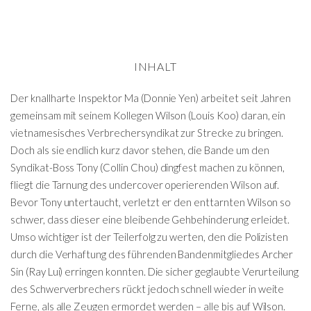
INHALT
Der knallharte Inspektor Ma (Donnie Yen) arbeitet seit Jahren
gemeinsam mit seinem Kollegen Wilson (Louis Koo) daran, ein
vietnamesisches Verbrechersyndikat zur Strecke zu bringen.
Doch als sie endlich kurz davor stehen, die Bande um den
Syndikat-Boss Tony (Collin Chou) dingfest machen zu können,
fliegt die Tarnung des undercover operierenden Wilson auf.
Bevor Tony untertaucht, verletzt er den enttarnten Wilson so
schwer, dass dieser eine bleibende Gehbehinderung erleidet.
Umso wichtiger ist der Teilerfolg zu werten, den die Polizisten
durch die Verhaftung des führenden Bandenmitgliedes Archer
Sin (Ray Lui) erringen konnten. Die sicher geglaubte Verurteilung
des Schwerverbrechers rückt jedoch schnell wieder in weite
Ferne, als alle Zeugen ermordet werden – alle bis auf Wilson.