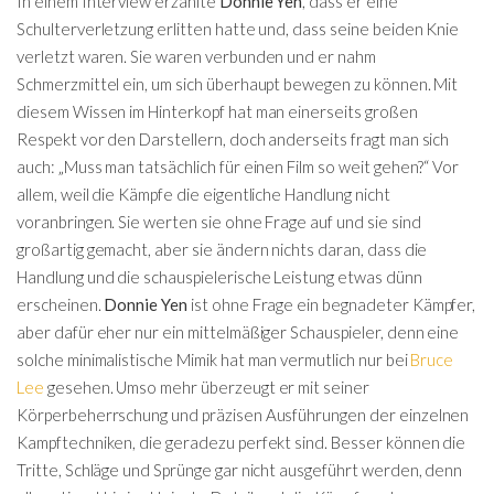
In einem Interview erzählte
Donnie Yen
, dass er eine
Schulterverletzung erlitten hatte und, dass seine beiden Knie
verletzt waren. Sie waren verbunden und er nahm
Schmerzmittel ein, um sich überhaupt bewegen zu können. Mit
diesem Wissen im Hinterkopf hat man einerseits großen
Respekt vor den Darstellern, doch anderseits fragt man sich
auch: „Muss man tatsächlich für einen Film so weit gehen?“ Vor
allem, weil die Kämpfe die eigentliche Handlung nicht
voranbringen. Sie werten sie ohne Frage auf und sie sind
großartig gemacht, aber sie ändern nichts daran, dass die
Handlung und die schauspielerische Leistung etwas dünn
erscheinen.
Donnie Yen
ist ohne Frage ein begnadeter Kämpfer,
aber dafür eher nur ein mittelmäßiger Schauspieler, denn eine
solche minimalistische Mimik hat man vermutlich nur bei
Bruce
Lee
gesehen. Umso mehr überzeugt er mit seiner
Körperbeherrschung und präzisen Ausführungen der einzelnen
Kampftechniken, die geradezu perfekt sind. Besser können die
Tritte, Schläge und Sprünge gar nicht ausgeführt werden, denn