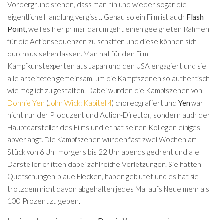
Vordergrund stehen, dass man hin und wieder sogar die
eigentliche Handlung vergisst. Genau so ein Film ist auch
Flash
Point
, weil es hier primär darum geht einen geeigneten Rahmen
für die Actionsequenzen zu schaffen und diese können sich
durchaus sehen lassen. Man hat für den Film
Kampfkunstexperten aus Japan und den USA engagiert und sie
alle arbeiteten gemeinsam, um die Kampfszenen so authentisch
wie möglich zu gestalten. Dabei wurden die Kampfszenen von
Donnie Yen
(
John Wick: Kapitel 4
) choreografiert und
Yen
war
nicht nur der Produzent und Action-Director, sondern auch der
Hauptdarsteller des Films und er hat seinen Kollegen einiges
abverlangt. Die Kampfszenen wurden fast zwei Wochen am
Stück von 6 Uhr morgens bis 22 Uhr abends gedreht und alle
Darsteller erlitten dabei zahlreiche Verletzungen. Sie hatten
Quetschungen, blaue Flecken, haben geblutet und es hat sie
trotzdem nicht davon abgehalten jedes Mal aufs Neue mehr als
100 Prozent zu geben.