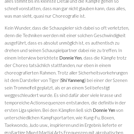
alles stimmt bis ins kleinste Detail und die Kämpfe gehen so
schnell vonstatten, dass man gar nicht glauben kann, dass alles,
was man sieht, quasi nur Choreografie ist.
Kein Wunder, dass die Schauspieler sich dabei so oft verletzten,
denn die Techniken werden mit einer solchen Geschwindigkeit
ausgeführt, dass es absolut unmöglich ist, es authentisch zu
drehen und seinen Schauspielpartner dabei nie zu treffen. In
einem Interview berichtete
Donnie Yen
, dass die Kämpfe trotz
der Choreo tatsächlich stattfanden, nur eben in einem
choreografierten Rahmen. Trotz aller Sicherheitsvorkehrungen
ist dem Darsteller von Tiger (
Shi Yanneng
) bei einer der Szenen
sein Trommelfell geplatzt, als er an einem Seil befestigt
weggeschleudert wurde. Es sind dafür aber viele krasse und
temporeiche Actionsequenzen entstanden, die definitiv in der
ersten Liga spielen. Bei den Kämpfen ließ sich
Donnie Yen
von
unterschiedlichen Kampfsportarten, wie Kung-Fu, Boxen,
Taekwondo, Judo usw., inspirieren und im Ergebnis lieferte er
großartige Mixed Martial Arts Frequenzen mit akrobatischen