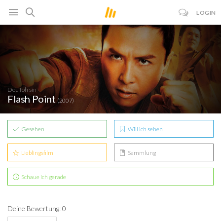
LOGIN
Dou foh sin
Flash Point
(2007)
Gesehen
Will ich sehen
Lieblingsfilm
Sammlung
Schaue ich gerade
Deine Bewertung: 0