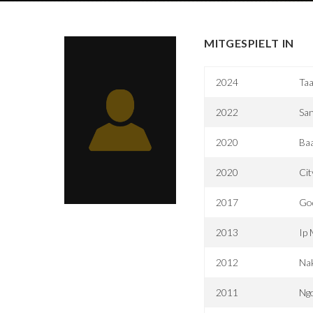
MITGESPIELT IN
2024
Ta
2022
San
2020
Ba
2020
Cit
2017
Go
2013
Ip 
2012
Nak
2011
Ngo