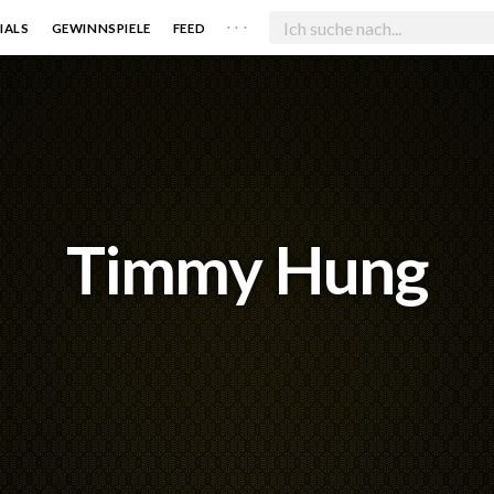
. . .
IALS
GEWINNSPIELE
FEED
Timmy Hung