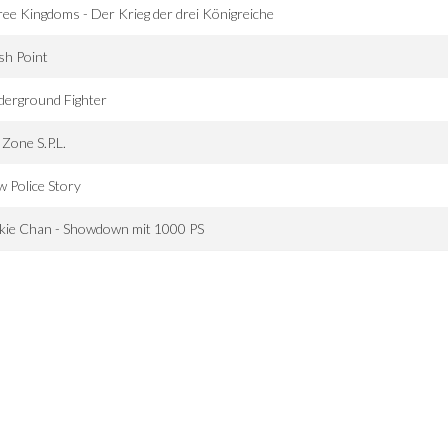
ee Kingdoms - Der Krieg der drei Königreiche
sh Point
derground Fighter
l Zone S.P.L.
 Police Story
kie Chan - Showdown mit 1000 PS