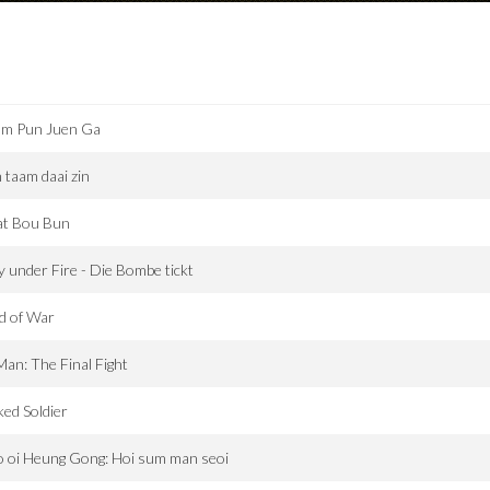
am Pun Juen Ga
 taam daai zin
at Bou Bun
y under Fire - Die Bombe tickt
d of War
Man: The Final Fight
ed Soldier
 oi Heung Gong: Hoi sum man seoi