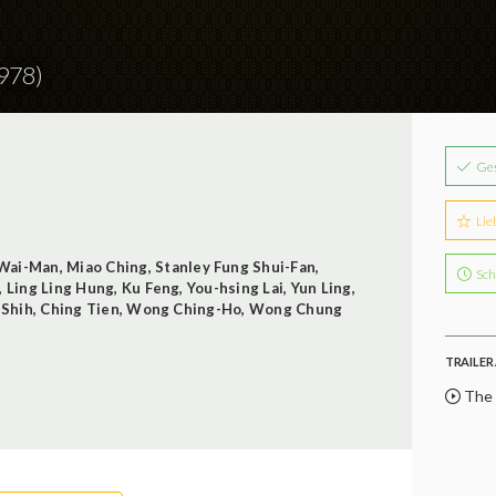
978)
Ge
Lie
 Wai-Man
,
Miao Ching
,
Stanley Fung Shui-Fan
,
Sch
,
Ling Ling Hung
,
Ku Feng
,
You-hsing Lai
,
Yun Ling
,
 Shih
,
Ching Tien
,
Wong Ching-Ho
,
Wong Chung
TRAILER 
The