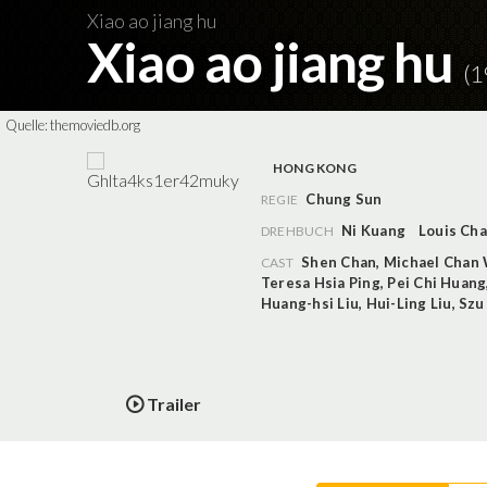
Xiao ao jiang hu
Xiao ao jiang hu
(1
Quelle:
themoviedb.org
HONG KONG
Chung Sun
REGIE
Ni Kuang
Louis Cha
DREHBUCH
Shen Chan
,
Michael Chan
CAST
Teresa Hsia Ping
,
Pei Chi Huang
Huang-hsi Liu
,
Hui-Ling Liu
,
Szu
Trailer