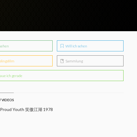
sehen
Will ich sehen
blingsfilm
Sammlung
aue ich gerade
/ VIDEOS
 Proud Youth 笑傲江湖 1978