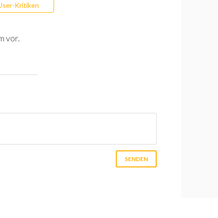
User-Kritiken
m vor.