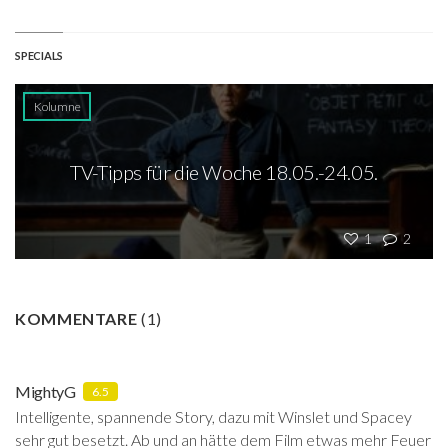
SPECIALS
Kolumne
TV-Tipps für die Woche 18.05.-24.05.
1
2
KOMMENTARE
(
1
)
MightyG
6.5
Intelligente, spannende Story, dazu mit Winslet und Spacey
sehr gut besetzt. Ab und an hätte dem Film etwas mehr Feuer