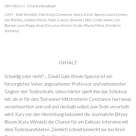
DREHBUCH
Charles Randolph
CAST
Kate Winslet
,
Cleo King
,
Constance Jones
,
Kevin Spacey
,
Laura Linney
,
Lee Ritchey
,
Gabriel Mann
,
Matt Craven
,
Brandy Little
,
Cindy Waite
,
Jim
Beaver
,
Leon Rippy
,
Jesse De Luna
,
Vernon Grote
,
Rhona Mitra
,
Kimberly
Tortorice
INHALT
Schuldig oder nicht? ... David Gale (Kevin Spacey) ist ein
fürsorglicher Vater, angesehener Professor und vehementer
Gegner der Todesstrafe. Umso härter spielt ihm das Schicksal
mit, als er für den Tod seiner Mitstreiterin Constance Harraway
verantwortlich sein soll und deshalb selbst zum Tode verurteilt
wird. Kurz vor der Hinrichtung bekommt die Journalistin Bitsey
Bloom (Kate Winslet) die Chance für ein Exklusiv-Interview mit
dem Todeskandidaten. Ziemlich schnell bemerkt sie bei ihren