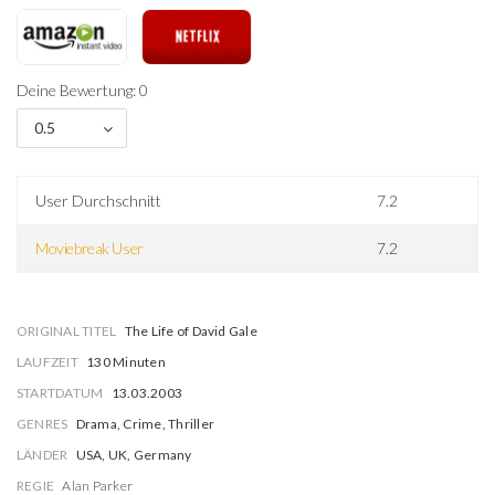
Deine Bewertung: 0
0.5
User Durchschnitt
7.2
Moviebreak User
7.2
ORIGINAL TITEL
The Life of David Gale
LAUFZEIT
130 Minuten
STARTDATUM
13.03.2003
GENRES
Drama, Crime, Thriller
LÄNDER
USA, UK, Germany
REGIE
Alan Parker