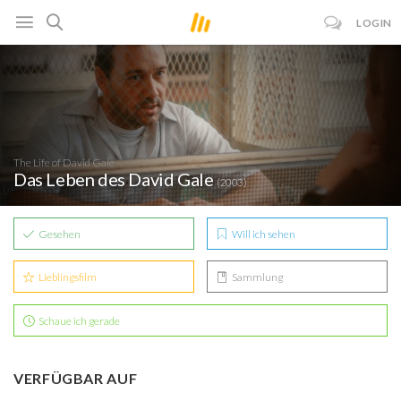
LOGIN
The Life of David Gale
Das Leben des David Gale
(2003)
Gesehen
Will ich sehen
Lieblingsfilm
Sammlung
Schaue ich gerade
VERFÜGBAR AUF